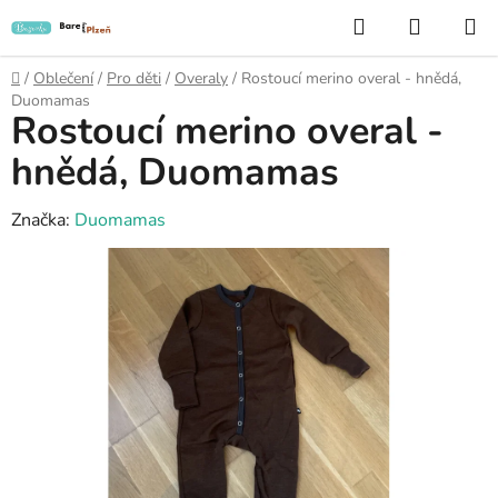
Přejít
Hledat
NÁKUP
na
KOŠÍK
obsah
Domů
/
Oblečení
/
Pro děti
/
Overaly
/
Rostoucí merino overal - hnědá,
Duomamas
Rostoucí merino overal -
hnědá, Duomamas
Značka:
Duomamas