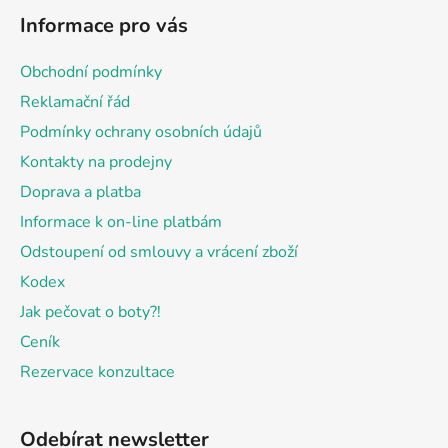
á
Informace pro vás
p
a
Obchodní podmínky
t
Reklamační řád
í
Podmínky ochrany osobních údajů
Kontakty na prodejny
Doprava a platba
Informace k on-line platbám
Odstoupení od smlouvy a vrácení zboží
Kodex
Jak pečovat o boty?!
Ceník
Rezervace konzultace
Odebírat newsletter