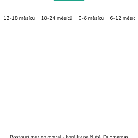
12-18 měsíců
18-24 měsíců
0-6 měsíců
6-12 měsíc
Rostoucí merino overal - korálky na žluté, Duomamas