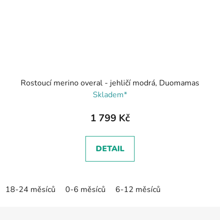
Rostoucí merino overal - jehličí modrá, Duomamas
Skladem*
1 799 Kč
DETAIL
18-24 měsíců
0-6 měsíců
6-12 měsíců
Z