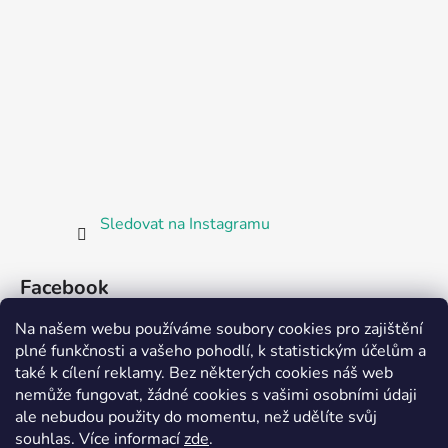
Sledovat na Instagramu
Facebook
Na našem webu používáme soubory cookies pro zajištění
plné funkčnosti a vašeho pohodlí, k statistickým účelům a
také k cílení reklamy. Bez některých cookies náš web
nemůže fungovat, žádné cookies s vašimi osobními údaji
ale nebudou použity do momentu, než udělíte svůj
Partnerská prodejna Barefoot Plzeň
souhlas
.
Více informací
zde
.