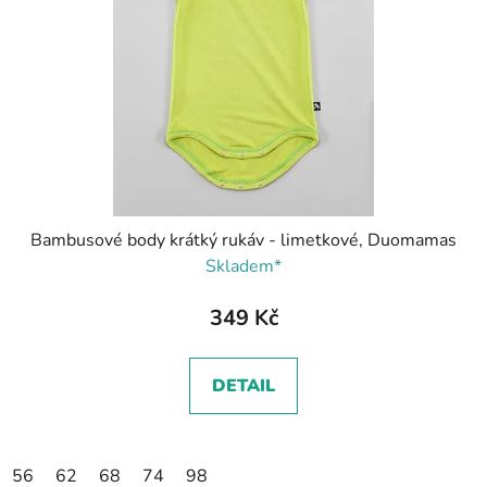
Bambusové body krátký rukáv - limetkové, Duomamas
Skladem*
349 Kč
DETAIL
56
62
68
74
98