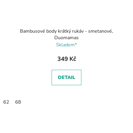
Bambusové body krátký rukáv - smetanové,
Duomamas
Skladem*
349 Kč
DETAIL
62
68