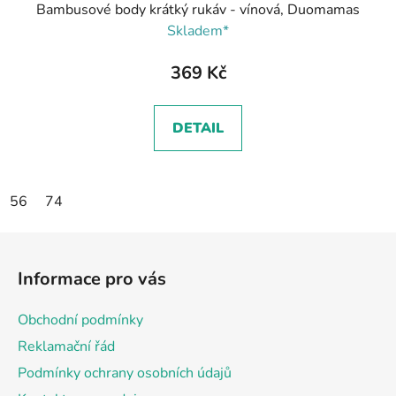
Bambusové body krátký rukáv - vínová, Duomamas
Skladem*
369 Kč
DETAIL
56
74
Z
á
Informace pro vás
p
a
Obchodní podmínky
t
Reklamační řád
í
Podmínky ochrany osobních údajů