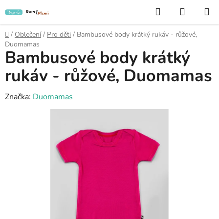
Přejít
Hledat
NÁKUP
na
KOŠÍK
obsah
Domů
/
Oblečení
/
Pro děti
/
Bambusové body krátký rukáv - růžové,
Duomamas
Bambusové body krátký
rukáv - růžové, Duomamas
Značka:
Duomamas