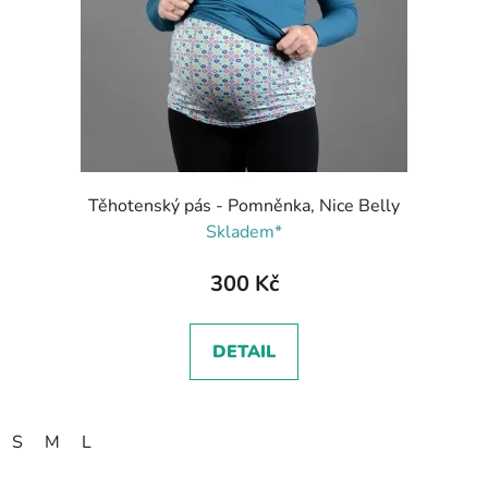
Těhotenský pás - Pomněnka, Nice Belly
Skladem*
300 Kč
DETAIL
S
M
L