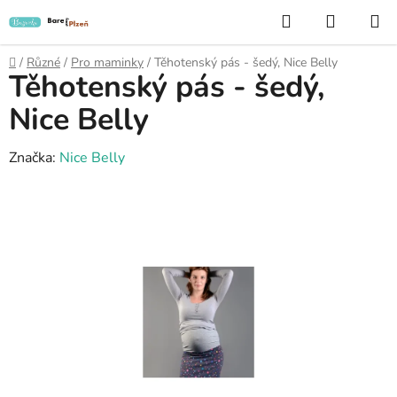
Přejít
Hledat
NÁKUP
na
KOŠÍK
obsah
Domů
/
Různé
/
Pro maminky
/
Těhotenský pás - šedý, Nice Belly
Těhotenský pás - šedý,
Nice Belly
Značka:
Nice Belly