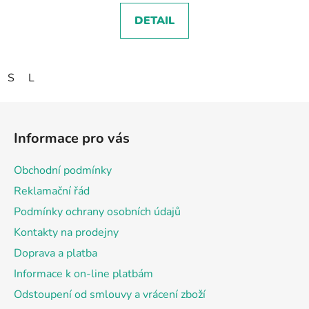
DETAIL
S
L
Z
á
Informace pro vás
p
a
Obchodní podmínky
t
Reklamační řád
í
Podmínky ochrany osobních údajů
Kontakty na prodejny
Doprava a platba
Informace k on-line platbám
Odstoupení od smlouvy a vrácení zboží