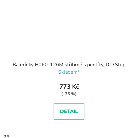
Balerínky H060-126M stříbrné s puntíky, D.D.Step
Skladem*
773 Kč
(–35 %)
DETAIL
25