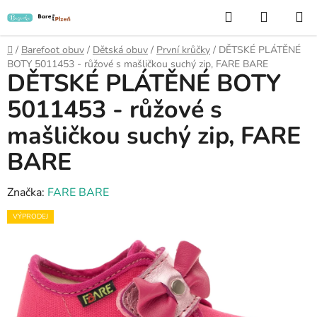
Přejít
Hledat
NÁKUP
na
KOŠÍK
obsah
Domů
/
Barefoot obuv
/
Dětská obuv
/
První krůčky
/
DĚTSKÉ PLÁTĚNÉ
BOTY 5011453 - růžové s mašličkou suchý zip, FARE BARE
DĚTSKÉ PLÁTĚNÉ BOTY
5011453 - růžové s
mašličkou suchý zip, FARE
BARE
Značka:
FARE BARE
VÝPRODEJ