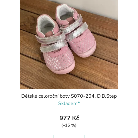
Dětské celoroční boty S070-204, D.D.Step
Skladem*
977 Kč
(–15 %)