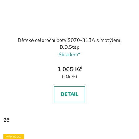
Dětské celoroční boty S070-313A s motýlem,
D.D.Step
Skladem*
1 065 Kč
(–15 %)
DETAIL
25
VÝPRODEJ