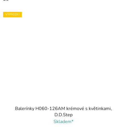
VÝPRODEJ
Balerínky H060-126AM krémové s květinkami,
D.D.Step
Skladem*