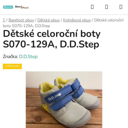
Přejít
Hledat
NÁKUP
na
KOŠÍK
obsah
Domů
/
Barefoot obuv
/
Dětská obuv
/
Kotníková obuv
/
Dětské celoroční
boty S070-129A, D.D.Step
Dětské celoroční boty
S070-129A, D.D.Step
Značka:
D.D.Step
VÝPRODEJ