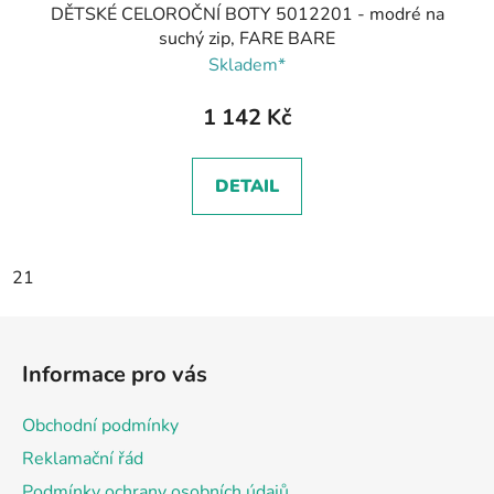
DĚTSKÉ CELOROČNÍ BOTY 5012201 - modré na
suchý zip, FARE BARE
Skladem*
1 142 Kč
DETAIL
21
Z
á
Informace pro vás
p
a
Obchodní podmínky
t
Reklamační řád
í
Podmínky ochrany osobních údajů