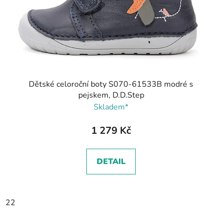
Dětské celoroční boty S070-61533B modré s
pejskem, D.D.Step
Skladem*
1 279 Kč
DETAIL
22