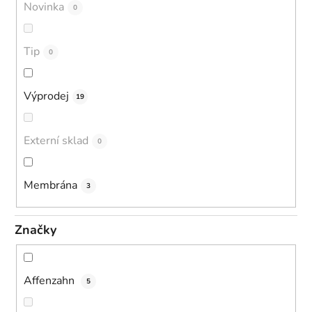
Novinka
0
Tip
0
Výprodej
19
Externí sklad
0
Membrána
3
Značky
Affenzahn
5