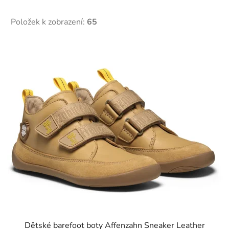
Položek k zobrazení:
65
V
ý
p
i
s
p
r
o
d
u
k
t
ů
Dětské barefoot boty Affenzahn Sneaker Leather