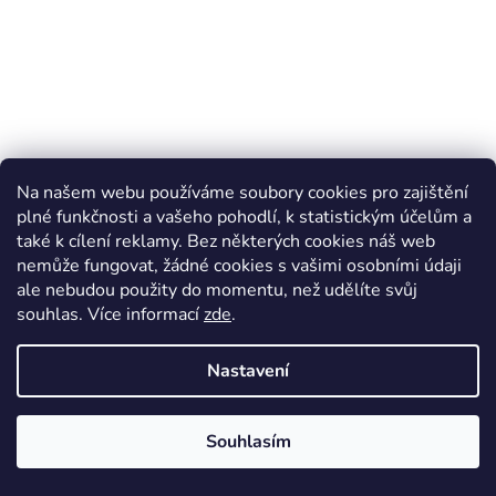
Na našem webu používáme soubory cookies pro zajištění
plné funkčnosti a vašeho pohodlí, k statistickým účelům a
také k cílení reklamy. Bez některých cookies náš web
nemůže fungovat, žádné cookies s vašimi osobními údaji
Barefoot kotníková obuv DIMO TEX - Blue/modrá,
ale nebudou použity do momentu, než udělíte svůj
KOEL
souhlas
.
Více informací
zde
.
Skladem*
1 790 Kč
Nastavení
DETAIL
Souhlasím