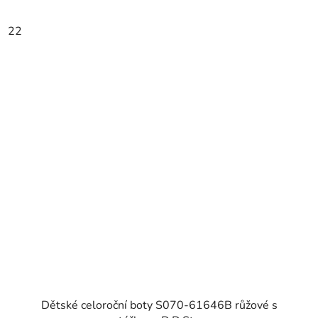
22
Dětské celoroční boty S070-61646B růžové s