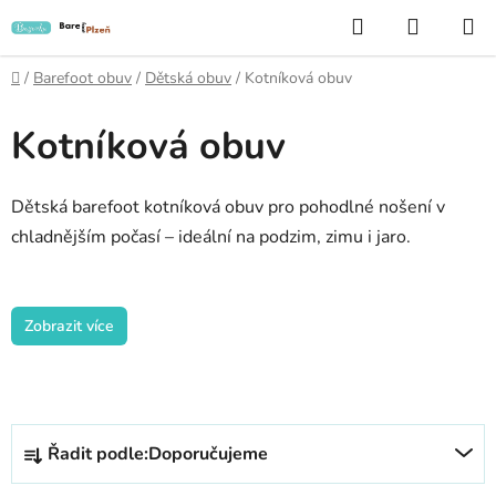
Přejít
Hledat
NÁKUP
na
KOŠÍK
obsah
Domů
/
Barefoot obuv
/
Dětská obuv
/
Kotníková obuv
Kotníková obuv
Dětská barefoot kotníková obuv pro pohodlné nošení v
chladnějším počasí – ideální na podzim, zimu i jaro.
Zobrazit více
Ř
Řadit podle:
Doporučujeme
a
z