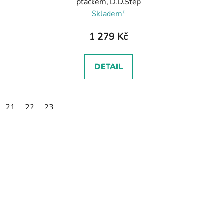
ptáčkem, D.D.Step
Skladem*
1 279 Kč
DETAIL
21
22
23