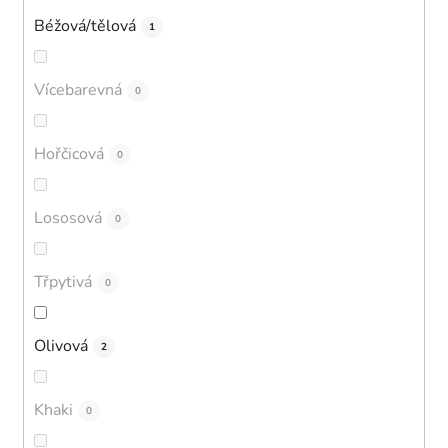
Béžová/tělová
1
Vícebarevná
0
Hořčicová
0
Lososová
0
Třpytivá
0
Olivová
2
Khaki
0