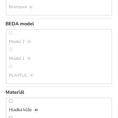
Bronzová
0
BEDA model
Model 2
0
Model 1
0
PLAYFUL
0
Materiál
Hladká kůže
49