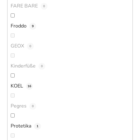
FARE BARE
0
Froddo
9
GEOX
0
Kinderfüße
0
KOEL
16
Pegres
0
Protetika
1