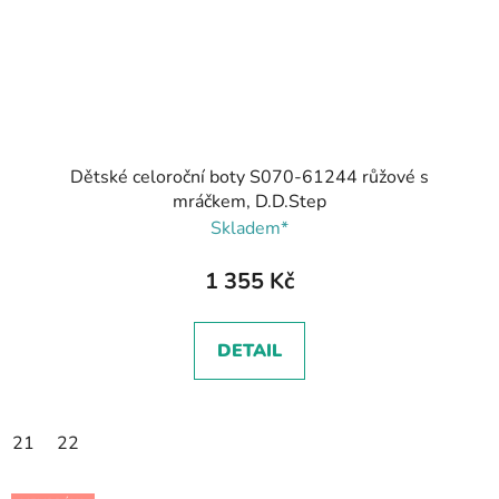
Dětské celoroční boty S070-61244 růžové s
mráčkem, D.D.Step
Skladem*
1 355 Kč
DETAIL
21
22