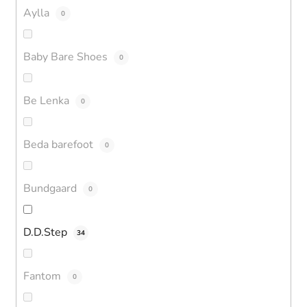
Aylla
0
Baby Bare Shoes
0
Be Lenka
0
Beda barefoot
0
Bundgaard
0
D.D.Step
34
Fantom
0