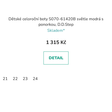
Dětské celoroční boty S070-61420B světle modrá s
ponorkou, D.D.Step
Skladem*
1 315 Kč
DETAIL
21
22
23
24