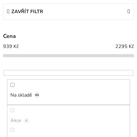
e
ZAVŘÍT FILTR
n
í
p
Cena
r
o
939
Kč
2295
Kč
d
u
k
t
ů
Na skladě
65
Akce
0