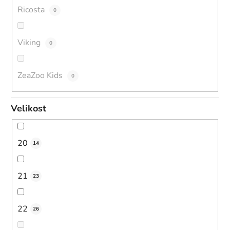
Ricosta
0
Viking
0
ZeaZoo Kids
0
Velikost
20
14
21
23
22
26