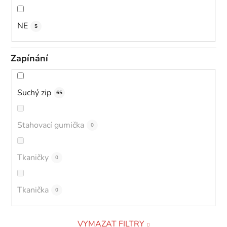
NE
5
Zapínání
Suchý zip
65
Stahovací gumička
0
Tkaničky
0
Tkanička
0
VYMAZAT FILTRY