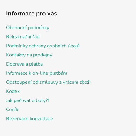
Z
á
Informace pro vás
p
a
Obchodní podmínky
t
Reklamační řád
í
Podmínky ochrany osobních údajů
Kontakty na prodejny
Doprava a platba
Informace k on-line platbám
Odstoupení od smlouvy a vrácení zboží
Kodex
Jak pečovat o boty?!
Ceník
Rezervace konzultace