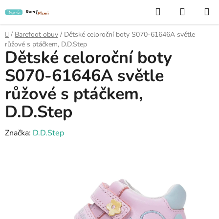
Přejít
Hledat
NÁKUP
na
KOŠÍK
obsah
Domů
/
Barefoot obuv
/
Dětské celoroční boty S070-61646A světle
růžové s ptáčkem, D.D.Step
Dětské celoroční boty
S070-61646A světle
růžové s ptáčkem,
D.D.Step
Značka:
D.D.Step