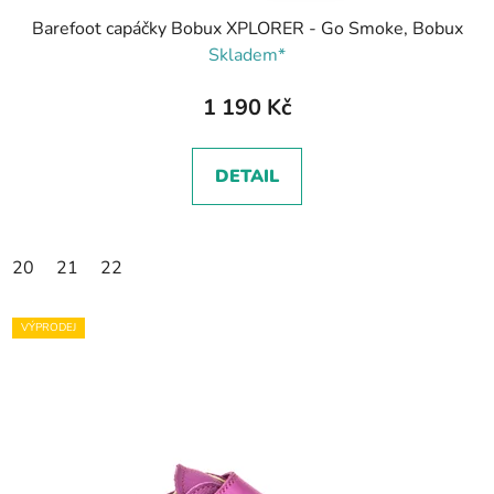
Barefoot capáčky Bobux XPLORER - Go Smoke, Bobux
Skladem*
1 190 Kč
DETAIL
20
21
22
VÝPRODEJ