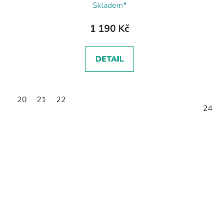
Skladem*
1 190 Kč
DETAIL
20
21
22
24