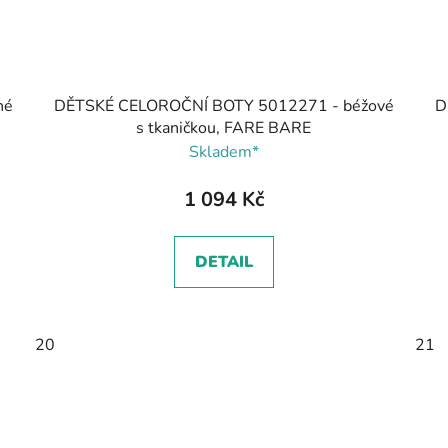
né
DĚTSKÉ CELOROČNÍ BOTY 5012271 - béžové
D
s tkaničkou, FARE BARE
Skladem*
1 094 Kč
DETAIL
20
21