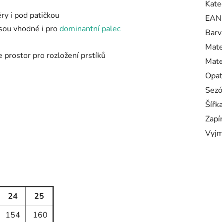
Kate
y i pod patičkou
EAN
jsou vhodné i pro
dominantní palec
Barv
Mate
e prostor pro rozložení prstíků
Mate
Opa
Sez
Šířk
Zapí
Vyjm
24
25
154
160