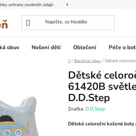
nky ochrany osobních údajů
Kontakty na prodejny
Doprava
ká obuv
Nošení dětí
Oblečení
Péče o bot
Domů
/
Barefoot obuv
/
Dětské celoročn
Dětské celoro
61420B světle
D.D.Step
Značka:
D.D.Step
Dětské celoroční kožené boty p