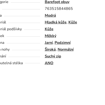
gorie
Barefoot obuv
763515844865
a
Modrá
riál
Hladká kůže
,
Kůže
riál podšívky
Kůže
tek
Měkký
óna
Jarní
,
Podzimní
a nohy
Široká
,
Normální
nání
Suchý zip
utelná stélka
ANO