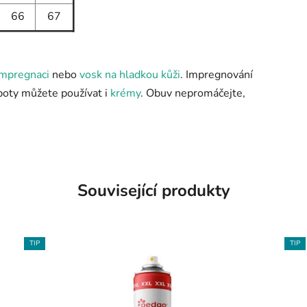
66
67
impregnaci
nebo
vosk na hladkou kůži
. Impregnování
 boty můžete používat i
krémy
. Obuv nepromáčejte,
Související produkty
TIP
TIP