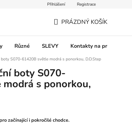
Přihlášení
Registrace
 a platba
Informace k on-line platbám
Odstoupení od smlou
PRÁZDNÝ KOŠÍK
NÁKUPNÍ
KOŠÍK
y
Různé
SLEVY
Kontakty na prodejny
í boty S070-61420B světle modrá s ponorkou, D.D.Step
ční boty S070-
 modrá s ponorkou,
ro začínající i pokročilé chodce.