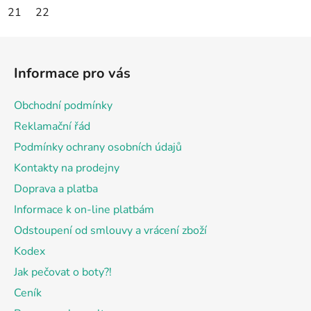
21
22
Z
á
Informace pro vás
p
a
Obchodní podmínky
t
Reklamační řád
í
Podmínky ochrany osobních údajů
Kontakty na prodejny
Doprava a platba
Informace k on-line platbám
Odstoupení od smlouvy a vrácení zboží
Kodex
Jak pečovat o boty?!
Ceník