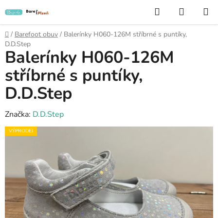
Přejít
Hledat
NÁKUP
na
KOŠÍK
obsah
Domů
/
Barefoot obuv
/
Balerínky H060-126M stříbrné s puntíky,
D.D.Step
Balerínky H060-126M
stříbrné s puntíky,
D.D.Step
Značka:
D.D.Step
VÝPRODEJ