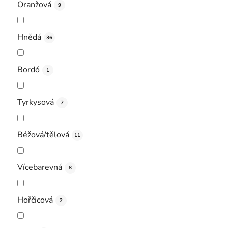
Oranžová
9
Hnědá
36
Bordó
1
Tyrkysová
7
Béžová/tělová
11
Vícebarevná
8
Hořčicová
2