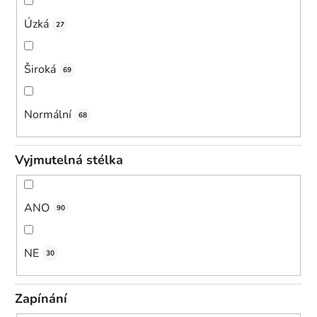
Úzká
27
Široká
69
Normální
68
Vyjmutelná stélka
ANO
90
NE
30
Zapínání