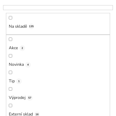
k
t
ů
Na skladě
135
Akce
2
Novinka
4
Tip
1
Výprodej
57
Externí sklad
16