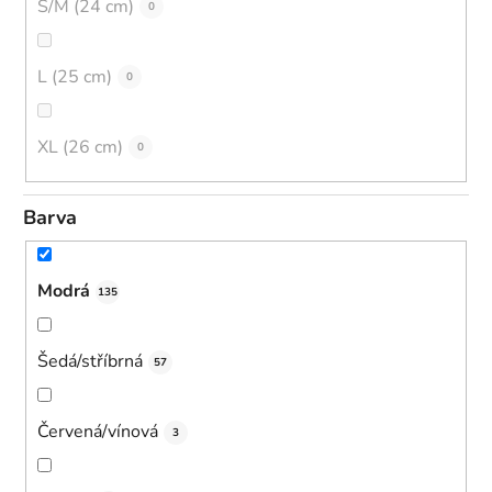
S/M (24 cm)
0
L (25 cm)
0
XL (26 cm)
0
Barva
Modrá
135
Šedá/stříbrná
57
Červená/vínová
3