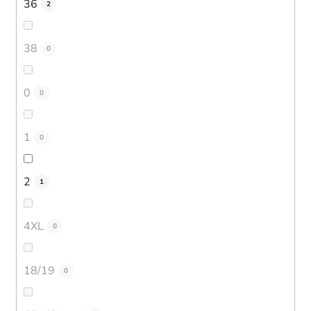
36
2
38
0
0
0
1
0
2
1
4XL
0
18/19
0