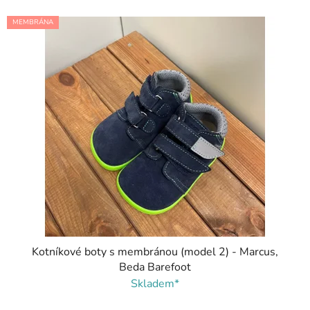
V
MEMBRÁNA
ý
p
i
s
p
r
o
d
u
k
t
ů
Kotníkové boty s membránou (model 2) - Marcus,
Beda Barefoot
Skladem*