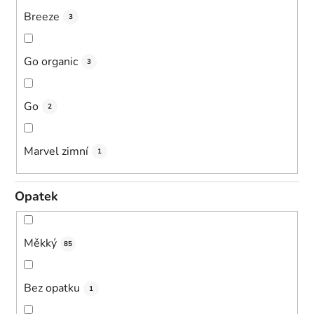
Breeze
3
Go organic
3
Go
2
Marvel zimní
1
Opatek
Měkký
85
Bez opatku
1