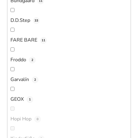
Bundgaard
11
D.D.Step
33
FARE BARE
11
Froddo
2
Garvalín
2
GEOX
1
Hopi Hop
0