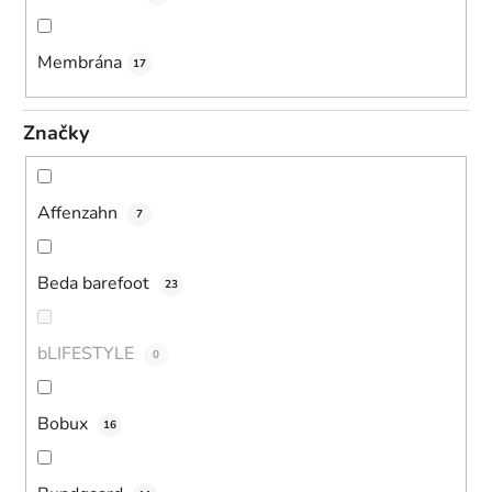
Membrána
17
Značky
Affenzahn
7
Beda barefoot
23
bLIFESTYLE
0
Bobux
16