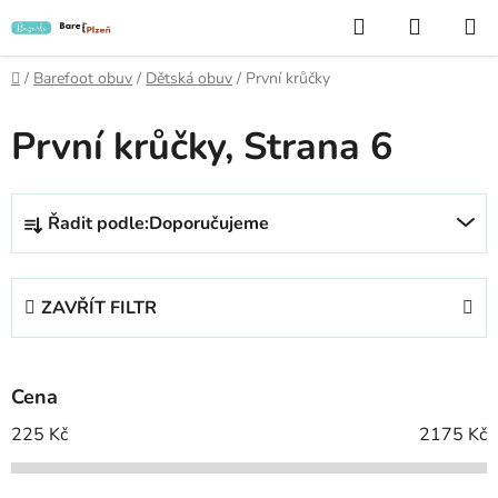
Přejít
Hledat
NÁKUP
na
KOŠÍK
obsah
Domů
/
Barefoot obuv
/
Dětská obuv
/
První krůčky
První krůčky
, Strana 6
Ř
Řadit podle:
Doporučujeme
a
z
e
ZAVŘÍT FILTR
n
í
p
Cena
r
o
225
Kč
2175
Kč
d
u