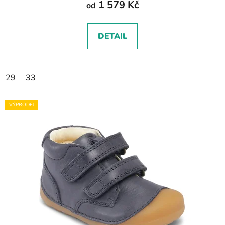
1 579 Kč
od
DETAIL
29
33
VÝPRODEJ