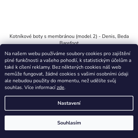
Kotníkové boty s membránou (model 2) - Denis, Beda
Barefoot
Skladem*
Na našem webu používáme soubory cookies pro zajištění
plné funkčnosti a vašeho pohodlí, k statistickým účelům a
1 439 Kč
od
také k cílení reklamy. Bez některých cookies náš web
nemůže fungovat, žádné cookies s vašimi osobními údaji
ale nebudou použity do momentu, než udělíte svůj
DETAIL
souhlas
.
Více informací
zde
.
Nastavení
20
21
22
25
29
31
33
34
35
Souhlasím
VÝPRODEJ
EXTERNÍ SKLAD