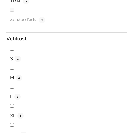
Tikki
1
ZeaZoo Kids
0
Velikost
S
1
M
2
L
1
XL
1