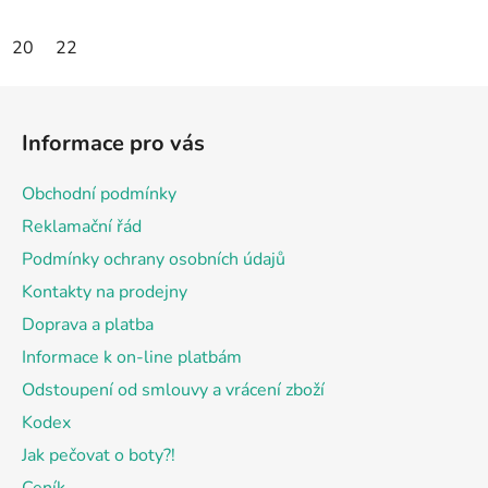
20
22
Z
á
Informace pro vás
p
a
Obchodní podmínky
t
Reklamační řád
í
Podmínky ochrany osobních údajů
Kontakty na prodejny
Doprava a platba
Informace k on-line platbám
Odstoupení od smlouvy a vrácení zboží
Kodex
Jak pečovat o boty?!