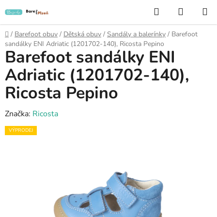
Přejít
Hledat
NÁKUP
na
KOŠÍK
obsah
Domů
/
Barefoot obuv
/
Dětská obuv
/
Sandály a balerínky
/
Barefoot
sandálky ENI Adriatic (1201702-140), Ricosta Pepino
Barefoot sandálky ENI
Adriatic (1201702-140),
Ricosta Pepino
Značka:
Ricosta
VÝPRODEJ