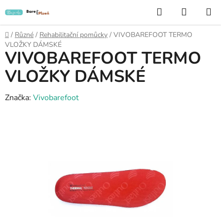
Přejít
Hledat
NÁKUP
na
KOŠÍK
obsah
Domů
/
Různé
/
Rehabilitační pomůcky
/
VIVOBAREFOOT TERMO
VLOŽKY DÁMSKÉ
VIVOBAREFOOT TERMO
VLOŽKY DÁMSKÉ
Značka:
Vivobarefoot