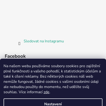
Sledovat na Instagramu
Facebook
Na našem webu používáme soubory cookies pro zajištění
plné funkčnosti a vašeho pohodlí, k statistickým účelům a
také k cílení reklamy. Bez některých cookies náš web
nemůže fungovat, žádné cookies s vašimi osobními údaji
ale nebudou použity do momentu, než udělíte svůj
Partnerská prodejna Barefoot Plzeň
souhlas
.
Více informací
zde
.
Nastavení