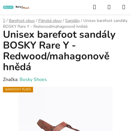
Přejít
Hledat
NÁKUP
na
KOŠÍK
obsah
Domů
/
Barefoot obuv
/
Pánská obuv
/
Sandály
/
Unisex barefoot sandály
BOSKY Rare Y - Redwood/mahagonově hnědá
Unisex barefoot sandály
BOSKY Rare Y -
Redwood/mahagonově
hnědá
Značka:
Bosky Shoes
BAREFOOT PLZEŇ