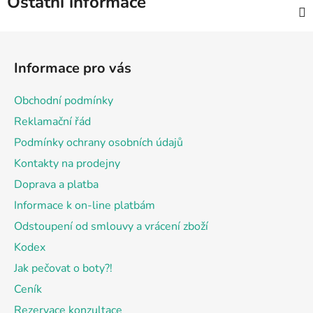
Ostatní informace
Z
á
Informace pro vás
p
a
Obchodní podmínky
t
Reklamační řád
í
Podmínky ochrany osobních údajů
Kontakty na prodejny
Doprava a platba
Informace k on-line platbám
Odstoupení od smlouvy a vrácení zboží
Kodex
Jak pečovat o boty?!
Ceník
Rezervace konzultace