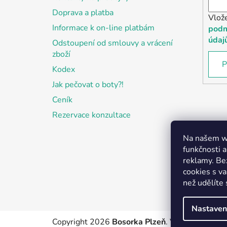
Doprava a platba
Vlož
Informace k on-line platbám
podm
údaj
Odstoupení od smlouvy a vrácení
zboží
P
Kodex
Jak pečovat o boty?!
Ceník
Rezervace konzultace
Na našem we
funkčnosti a
reklamy. Be
cookies s v
než udělíte 
Nastaven
Copyright 2026
Bosorka Plzeň
. Všechna práva 