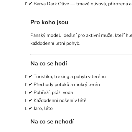
✔ Barva Dark Olive — tmavě olivová, přirozená a
Pro koho jsou
Pánský model. Ideální pro aktivní muže, kteří hl
každodenní letní pohyb.
Na co se hodí
✔ Turistika, treking a pohyb v terénu
✔ Přechody potoků a mokrý terén
✔ Pobřeží, pláž, voda
✔ Každodenní nošení v létě
✔ Jaro, léto
Na co se nehodí