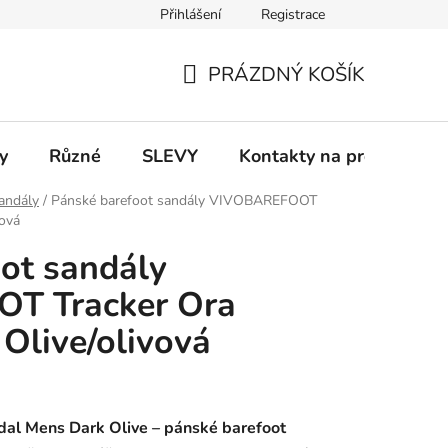
Přihlášení
Registrace
 a platba
Informace k on-line platbám
Odstoupení od smlou
PRÁZDNÝ KOŠÍK
NÁKUPNÍ
KOŠÍK
y
Různé
SLEVY
Kontakty na prodejny
andály
/
Pánské barefoot sandály VIVOBAREFOOT
vová
ot sandály
T Tracker Ora
 Olive/olivová
dal Mens Dark Olive – pánské barefoot