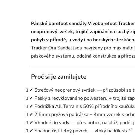
Pánské barefoot sandály Vivobarefoot Tracker
neoprenový svršek, trojité zapínání na suchý z
pohyb v přírodě, u vody i na horských stezkách
Tracker Ora Sandal jsou navrženy pro maximální 
páskového systému, odolná konstrukce a přirozen
Proč si je zamilujete
✔ Strečový neoprenový svršek — přizpůsobí se t
✔ Pásky z recyklovaného polyesteru + trojité za
✔ Podrážka All Terrain s 50% přírodního kaučuku
✔ 2,5mm pryžová podrážka + 4mm vzorek s ochran
✔ Vhodné do vody — přes potok, na pláž, podél 
✔ Snadno čistitelný povrch — vlhký hadřík stačí