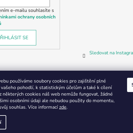
ením e-mailu souhlasíte s
ínkami ochrany osobních
ů
ŘIHLÁSIT SE
Sledovat na Instag
bu používáme soubory cookies pro zajištění plné
 vašeho pohodlí, k statistickým účelům a také k cílení
z některých cookies náš web nemůže fungovat, žádné
Partnerská prodejna Barefoot Plzeň
ašimi osobními údaji ale nebudou použity do momentu,
svůj souhlas
.
Více informací
zde
.
í
vyhrazena.