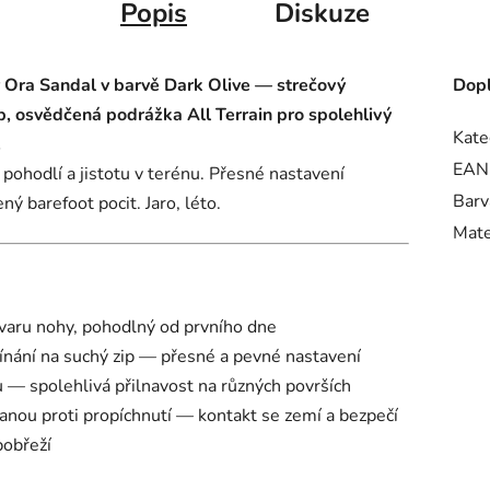
Popis
Diskuze
 Ora Sandal v barvě Dark Olive — strečový
Dopl
ip, osvědčená podrážka All Terrain pro spolehlivý
Kate
.
EAN
pohodlí a jistotu v terénu. Přesné nastavení
Barv
ý barefoot pocit. Jaro, léto.
Mate
varu nohy, pohodlný od prvního dne
pínání na suchý zip — přesné a pevné nastavení
 — spolehlivá přilnavost na různých površích
ou proti propíchnutí — kontakt se zemí a bezpečí
pobřeží