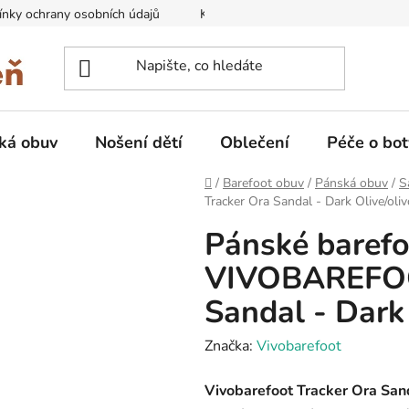
nky ochrany osobních údajů
Kontakty na prodejny
Doprava
ká obuv
Nošení dětí
Oblečení
Péče o bot
Domů
/
Barefoot obuv
/
Pánská obuv
/
S
Tracker Ora Sandal - Dark Olive/oli
Pánské barefo
VIVOBAREFOO
Sandal - Dark
Značka:
Vivobarefoot
Vivobarefoot Tracker Ora San