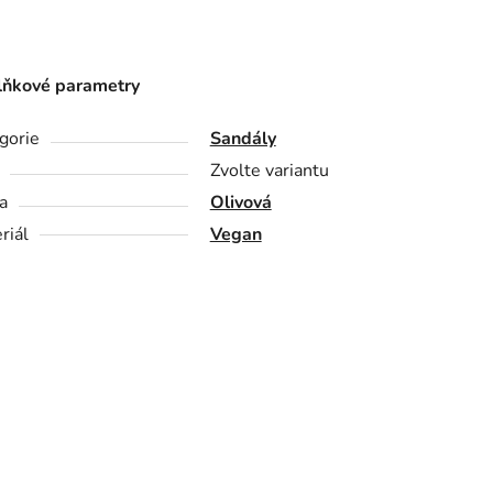
ňkové parametry
gorie
Sandály
Zvolte variantu
a
Olivová
riál
Vegan