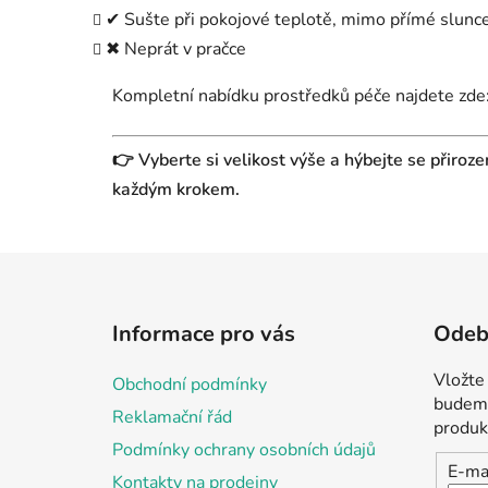
✔ Sušte při pokojové teplotě, mimo přímé slunce
✖ Neprát v pračce
Kompletní nabídku prostředků péče najdete zde
👉 Vyberte si velikost výše a hýbejte se přiro
každým krokem.
Z
á
Informace pro vás
Odebí
p
a
Vložte
Obchodní podmínky
t
budeme
Reklamační řád
í
produk
Podmínky ochrany osobních údajů
E-ma
Kontakty na prodejny