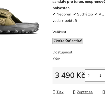
sandály pro terén, neoprenový
polyester.
✔ Neopren ✔ Suchý zip ✔ All 
voda + pobřeží
Velikost
Dostupnost
Kód:
3 490 Kč
Měrná cena:
Tisk
Zeptat se