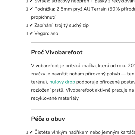
✔ Svršek: strečový neopren + pásky z recyklova
✔ Podrážka: 2,5mm pryž All Terrain (50% přírod
propíchnutí
✔ Zapínání: trojitý suchý zip
✔ Vegan: ano
Proč Vivobarefoot
Vivobarefoot je britská značka, která od roku 201
značky je navrátit nohám přirozený pohyb — ten
terénu),
nulový drop
podporuje přirozené postav
rozložení prstů. Vivobarefoot aktivně pracuje na
recyklované materiály.
Péče o obuv
✔ Čistěte vlhkým hadříkem nebo jemným kartá