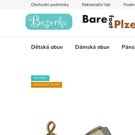
Přejít
Obchodní podmínky
Reklamační řád
Podmí
na
obsah
Dětská obuv
Dámská obuv
Páns
NOVINKA
BAREFOOT PLZEŇ