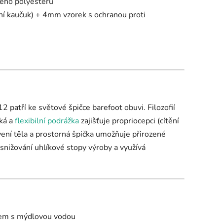
ného polyesteru
ní kaučuk) + 4mm vzorek s ochranou proti
2 patří ke světové špičce barefoot obuvi. Filozofií
ká a
flexibilní podrážka
zajišťuje propriocepci (cítění
ení těla a prostorná špička umožňuje přirozené
 snižování uhlíkové stopy výroby a využívá
čem s mýdlovou vodou