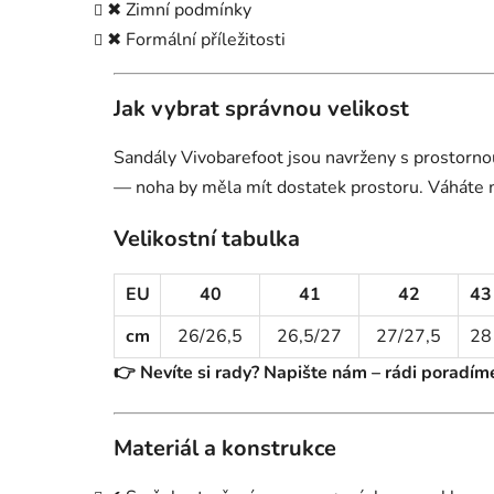
✖ Zimní podmínky
✖ Formální příležitosti
Jak vybrat správnou velikost
Sandály Vivobarefoot jsou navrženy s prostorno
— noha by měla mít dostatek prostoru. Váháte m
Velikostní tabulka
EU
40
41
42
43
cm
26/26,5
26,5/27
27/27,5
28
👉 Nevíte si rady? Napište nám – rádi poradíme
Materiál a konstrukce