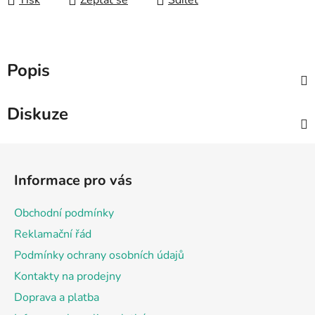
Tisk
Zeptat se
Sdílet
Popis
Diskuze
Z
á
Informace pro vás
p
a
Obchodní podmínky
t
Reklamační řád
í
Podmínky ochrany osobních údajů
Kontakty na prodejny
Doprava a platba