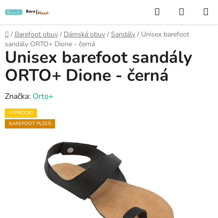
Přejít
Hledat
NÁKUP
na
KOŠÍK
obsah
Domů
/
Barefoot obuv
/
Dámská obuv
/
Sandály
/
Unisex barefoot
sandály ORTO+ Dione - černá
Unisex barefoot sandály
ORTO+ Dione - černá
Značka:
Orto+
VÝPRODEJ
BAREFOOT PLZEŇ