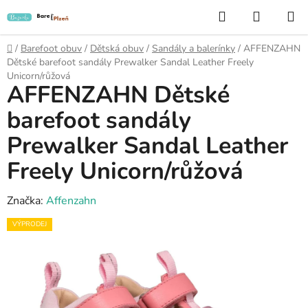
Přejít
Hledat
NÁKUP
na
KOŠÍK
obsah
Domů
/
Barefoot obuv
/
Dětská obuv
/
Sandály a balerínky
/
AFFENZAHN
Dětské barefoot sandály Prewalker Sandal Leather Freely
Unicorn/růžová
AFFENZAHN Dětské
barefoot sandály
Prewalker Sandal Leather
Freely Unicorn/růžová
Značka:
Affenzahn
VÝPRODEJ