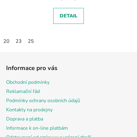
DETAIL
20
23
25
Z
á
Informace pro vás
p
a
Obchodní podmínky
t
Reklamační řád
í
Podmínky ochrany osobních údajů
Kontakty na prodejny
Doprava a platba
Informace k on-line platbám