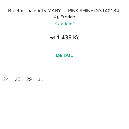
Barefoot balerínky MARY J - PINK SHINE (G3140184-
4), Froddo
Skladem*
1 439 Kč
od
DETAIL
24
25
29
31