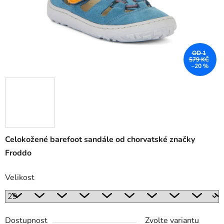
OD 1
579 KČ
–20 %
Celokožené barefoot sandále od chorvatské značky
Froddo
Velikost
Dostupnost
Zvolte variantu