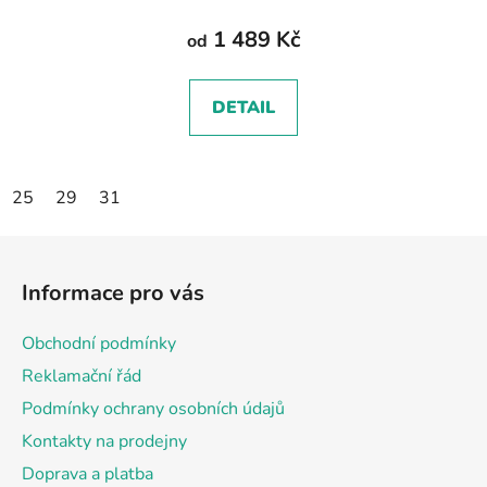
1 489 Kč
od
DETAIL
25
29
31
Z
á
Informace pro vás
p
a
Obchodní podmínky
t
Reklamační řád
í
Podmínky ochrany osobních údajů
Kontakty na prodejny
Doprava a platba