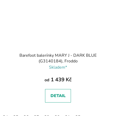
Barefoot balerínky MARY J - DARK BLUE
(G3140184), Froddo
Skladem*
1 439 Kč
od
DETAIL