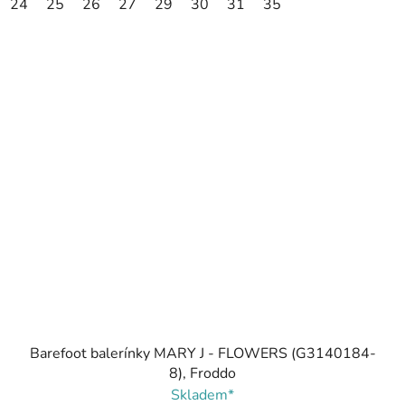
24
25
26
27
29
30
31
35
Barefoot balerínky MARY J - FLOWERS (G3140184-
8), Froddo
Skladem*