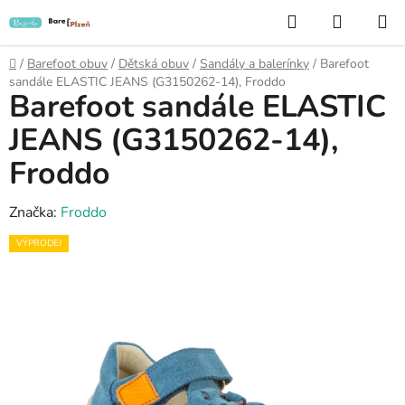
Přejít
Hledat
NÁKUP
na
KOŠÍK
obsah
Domů
/
Barefoot obuv
/
Dětská obuv
/
Sandály a balerínky
/
Barefoot
sandále ELASTIC JEANS (G3150262-14), Froddo
Barefoot sandále ELASTIC
JEANS (G3150262-14),
Froddo
Značka:
Froddo
VÝPRODEJ