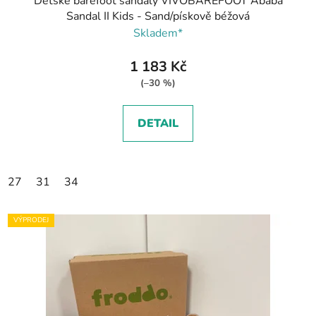
Dětské barefoot sandály VIVOBAREFOOT Ababa
Sandal II Kids - Sand/pískově béžová
Skladem*
1 183 Kč
(–30 %)
DETAIL
27
31
34
VÝPRODEJ