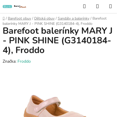
Přejít
Hledat
NÁKUP
na
KOŠÍK
obsah
Domů
/
Barefoot obuv
/
Dětská obuv
/
Sandály a balerínky
/
Barefoot
balerínky MARY J - PINK SHINE (G3140184-4), Froddo
Barefoot balerínky MARY J
- PINK SHINE (G3140184-
4), Froddo
Značka:
Froddo