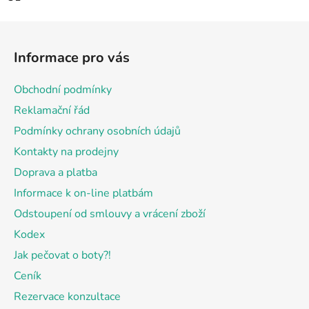
Z
á
Informace pro vás
p
a
Obchodní podmínky
t
Reklamační řád
í
Podmínky ochrany osobních údajů
Kontakty na prodejny
Doprava a platba
Informace k on-line platbám
Odstoupení od smlouvy a vrácení zboží
Kodex
Jak pečovat o boty?!
Ceník
Rezervace konzultace