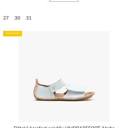
27
30
31
VÝPRODEJ