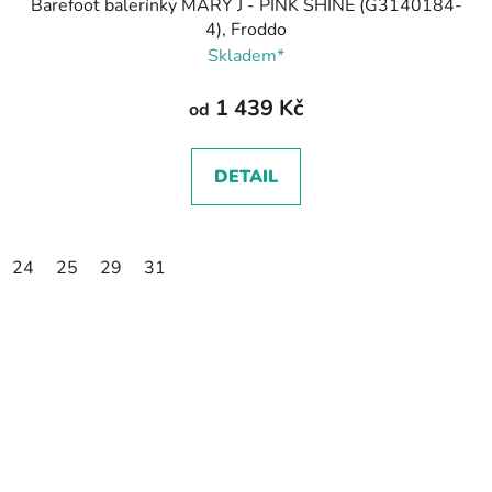
Barefoot balerínky MARY J - PINK SHINE (G3140184-
4), Froddo
Skladem*
1 439 Kč
od
DETAIL
24
25
29
31