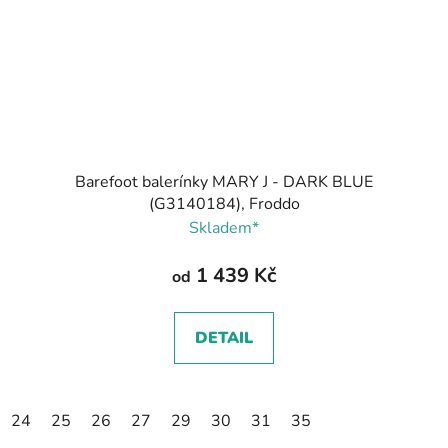
Barefoot balerínky MARY J - DARK BLUE
(G3140184), Froddo
Skladem*
1 439 Kč
od
DETAIL
24
25
26
27
29
30
31
35