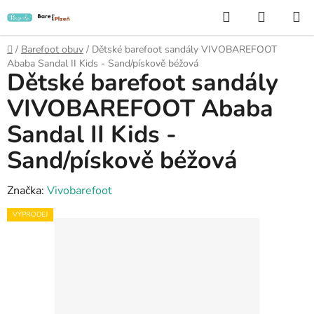
Přejít
Hledat
NÁKUP
na
KOŠÍK
obsah
Domů
/
Barefoot obuv
/
Dětské barefoot sandály VIVOBAREFOOT
Ababa Sandal II Kids - Sand/pískově béžová
Dětské barefoot sandály
VIVOBAREFOOT Ababa
Sandal II Kids -
Sand/pískově béžová
Značka:
Vivobarefoot
VÝPRODEJ