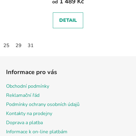
1 489 Kč
od
DETAIL
25
29
31
Z
á
Informace pro vás
p
a
Obchodní podmínky
t
Reklamační řád
í
Podmínky ochrany osobních údajů
Kontakty na prodejny
Doprava a platba
Informace k on-line platbám