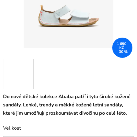
1 690
KČ
–30 %
Do nové dětské kolekce Ababa patří i tyto široké kožené
sandály. Lehké, trendy a měkké kožené letní sandály,
které jim umožňují prozkoumávat divočinu po celé léto.
Velikost