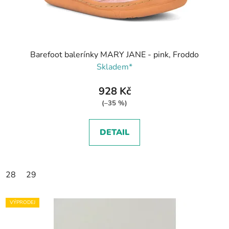
Barefoot balerínky MARY JANE - pink, Froddo
Skladem*
928 Kč
(–35 %)
DETAIL
28
29
VÝPRODEJ