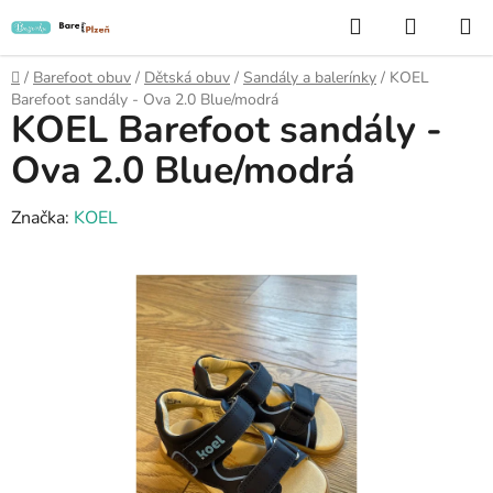
Přejít
Hledat
NÁKUP
na
KOŠÍK
obsah
Domů
/
Barefoot obuv
/
Dětská obuv
/
Sandály a balerínky
/
KOEL
Barefoot sandály - Ova 2.0 Blue/modrá
KOEL Barefoot sandály -
Ova 2.0 Blue/modrá
Značka:
KOEL