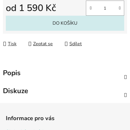
od
1 590 Kč
Měrná cena:
DO KOŠÍKU
Tisk
Zeptat se
Sdílet
Popis
Diskuze
Z
á
Informace pro vás
p
a