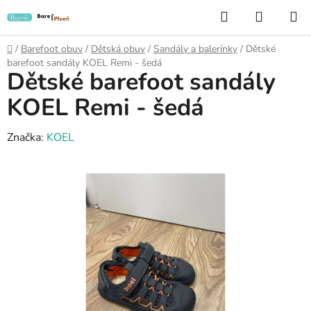
Přejít
Hledat
NÁKUP
na
KOŠÍK
obsah
Domů
/
Barefoot obuv
/
Dětská obuv
/
Sandály a balerínky
/
Dětské
barefoot sandály KOEL Remi - šedá
Dětské barefoot sandály
KOEL Remi - šedá
Značka:
KOEL