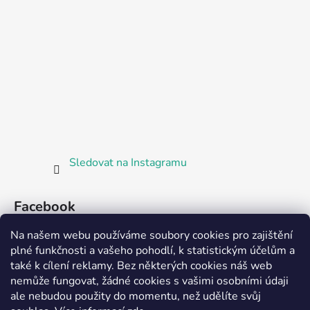
Sledovat na Instagramu
Facebook
Na našem webu používáme soubory cookies pro zajištění
plné funkčnosti a vašeho pohodlí, k statistickým účelům a
také k cílení reklamy. Bez některých cookies náš web
nemůže fungovat, žádné cookies s vašimi osobními údaji
ale nebudou použity do momentu, než udělíte svůj
Partnerská prodejna Barefoot Plzeň