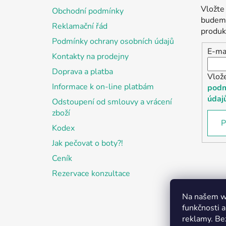
a
Vložte
Obchodní podmínky
t
budeme
Reklamační řád
í
produk
Podmínky ochrany osobních údajů
E-ma
Kontakty na prodejny
Doprava a platba
Vlož
Informace k on-line platbám
podm
údaj
Odstoupení od smlouvy a vrácení
zboží
P
Kodex
Jak pečovat o boty?!
Ceník
Rezervace konzultace
Na našem we
funkčnosti a
reklamy. Be