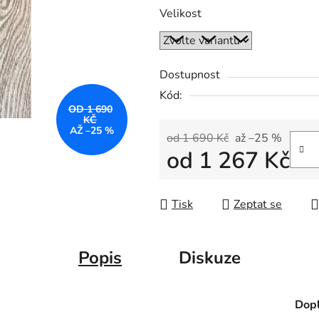
Velikost
Dostupnost
Kód:
OD 1 690
KČ
AŽ –25 %
od 1 690 Kč
až –25 %
od
1 267 Kč
Měrná cena:
Tisk
Zeptat se
Popis
Diskuze
Dopl