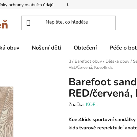
nky ochrany osobních údajů
Kontakty na prodejny
Doprava
ká obuv
Nošení dětí
Oblečení
Péče o bot
Domů
/
Barefoot obuv
/
Dětská obuv
/
Sa
RED/červená, Koel4kids
Barefoot san
RED/červená, 
Značka:
KOEL
Koel4kids sportovní sandálky
kids tvarově respektující anat