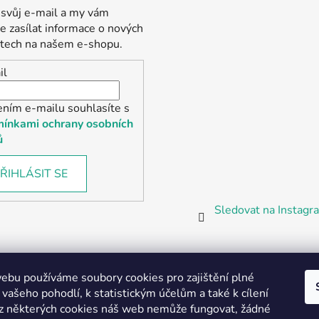
 svůj e-mail a my vám
 zasílat informace o nových
tech na našem e-shopu.
il
ením e-mailu souhlasíte s
ínkami ochrany osobních
ů
ŘIHLÁSIT SE
Sledovat na Instag
bu používáme soubory cookies pro zajištění plné
 vašeho pohodlí, k statistickým účelům a také k cílení
z některých cookies náš web nemůže fungovat, žádné
Partnerská prodejna Barefoot Plzeň