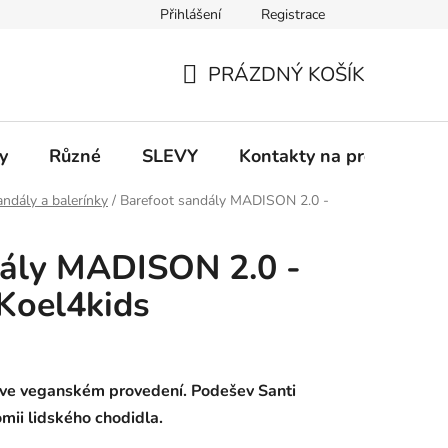
Přihlášení
Registrace
 a platba
Informace k on-line platbám
Odstoupení od smlou
PRÁZDNÝ KOŠÍK
NÁKUPNÍ
KOŠÍK
y
Různé
SLEVY
Kontakty na prodejny
ndály a balerínky
/
Barefoot sandály MADISON 2.0 -
dály MADISON 2.0 -
Koel4kids
 ve veganském provedení. Podešev Santi
omii lidského chodidla.