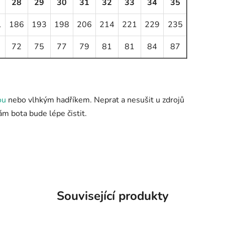
28
29
30
31
32
33
34
35
1
186
193
198
206
214
221
229
235
72
75
77
79
81
81
84
87
ou
nebo vlhkým hadříkem. Neprat a nesušit u zdrojů
m bota bude lépe čistit.
Související produkty