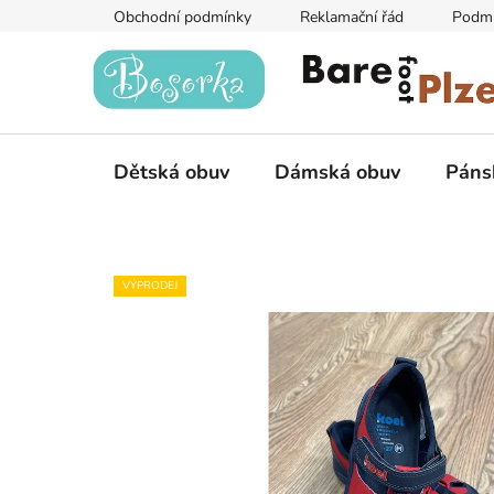
Přejít
Obchodní podmínky
Reklamační řád
Podmí
na
obsah
Dětská obuv
Dámská obuv
Páns
VÝPRODEJ