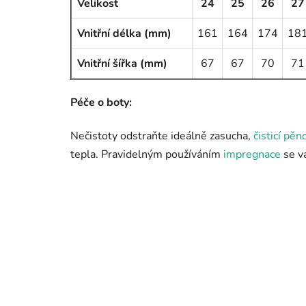
Velikost
24
25
26
27
Vnitřní délka (mm)
161
164
174
18
Vnitřní šířka (mm)
67
67
70
71
Péče o boty:
Nečistoty odstraňte ideálně zasucha,
čisticí pěn
tepla. Pravidelným používáním
impregnace
se vá