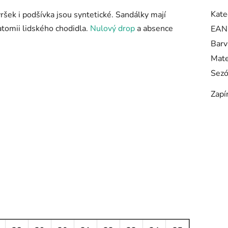
Kate
šek i podšívka jsou syntetické. Sandálky mají
atomii lidského chodidla.
Nulový drop
a absence
EAN
Barv
Mate
Sez
Zapí