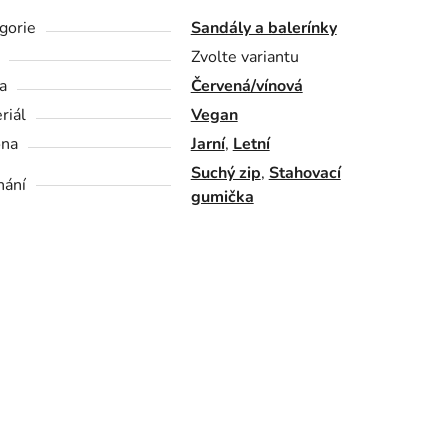
gorie
Sandály a balerínky
Zvolte variantu
a
Červená/vínová
riál
Vegan
óna
Jarní
,
Letní
Suchý zip
,
Stahovací
nání
gumička