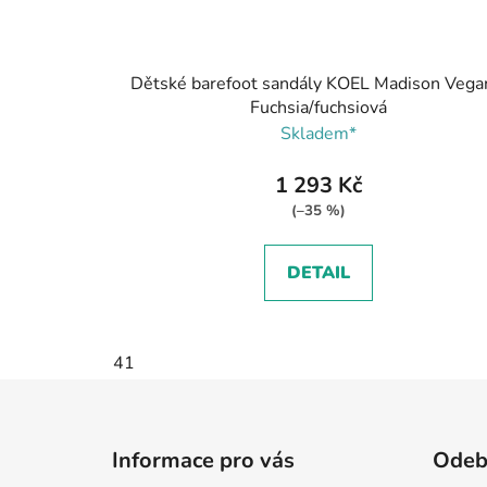
Dětské barefoot sandály KOEL Madison Vega
Fuchsia/fuchsiová
Skladem*
1 293 Kč
(–35 %)
DETAIL
41
Z
á
Informace pro vás
Odebí
p