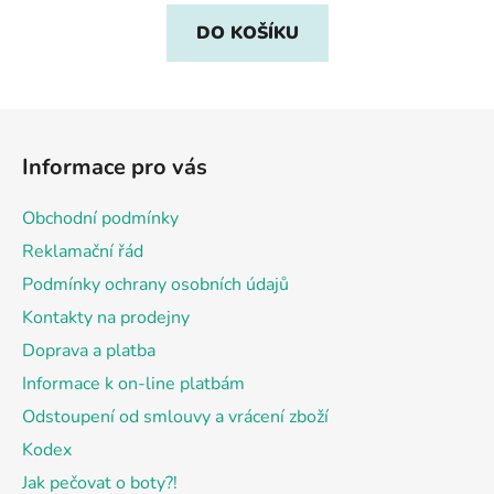
DO KOŠÍKU
Z
á
Informace pro vás
p
a
Obchodní podmínky
t
Reklamační řád
í
Podmínky ochrany osobních údajů
Kontakty na prodejny
Doprava a platba
Informace k on-line platbám
Odstoupení od smlouvy a vrácení zboží
Kodex
Jak pečovat o boty?!