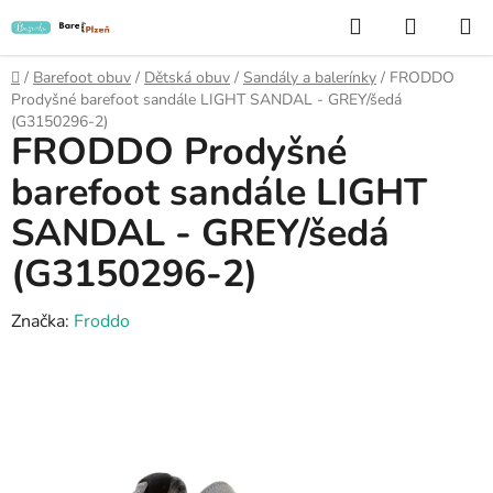
Přejít
Hledat
NÁKUP
na
KOŠÍK
obsah
Domů
/
Barefoot obuv
/
Dětská obuv
/
Sandály a balerínky
/
FRODDO
Prodyšné barefoot sandále LIGHT SANDAL - GREY/šedá
(G3150296-2)
FRODDO Prodyšné
barefoot sandále LIGHT
SANDAL - GREY/šedá
(G3150296-2)
Značka:
Froddo