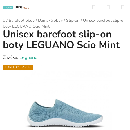
Přejít
Hledat
NÁKUP
na
KOŠÍK
obsah
Domů
/
Barefoot obuv
/
Dámská obuv
/
Slip-on
/
Unisex barefoot slip-on
boty LEGUANO Scio Mint
Unisex barefoot slip-on
boty LEGUANO Scio Mint
Značka:
Leguano
BAREFOOT PLZEŇ