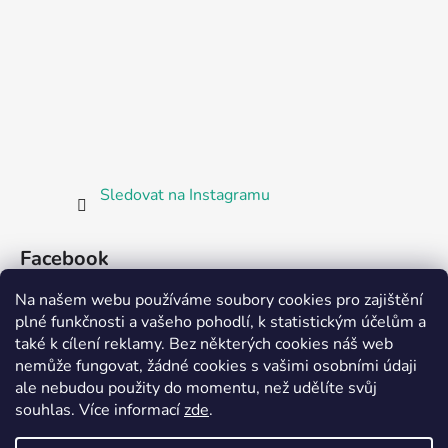
Sledovat na Instagramu
Facebook
Na našem webu používáme soubory cookies pro zajištění
plné funkčnosti a vašeho pohodlí, k statistickým účelům a
také k cílení reklamy. Bez některých cookies náš web
nemůže fungovat, žádné cookies s vašimi osobními údaji
ale nebudou použity do momentu, než udělíte svůj
Partnerská prodejna Barefoot Plzeň
souhlas
.
Více informací
zde
.