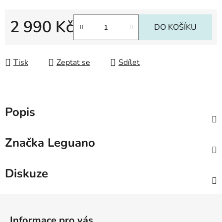
2 990 Kč
DO KOŠÍKU
Měrná cena:
Tisk
Zeptat se
Sdílet
Popis
Značka
Leguano
Diskuze
Z
á
Informace pro vás