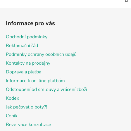
Z
á
Informace pro vás
p
a
Obchodní podmínky
t
Reklamační řád
í
Podmínky ochrany osobních údajů
Kontakty na prodejny
Doprava a platba
Informace k on-line platbám
Odstoupení od smlouvy a vrácení zboží
Kodex
Jak pečovat o boty?!
Ceník
Rezervace konzultace