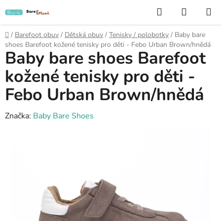
Přejít
Hledat
NÁKUP
na
KOŠÍK
obsah
Domů
/
Barefoot obuv
/
Dětská obuv
/
Tenisky / polobotky
/
Baby bare
shoes Barefoot kožené tenisky pro děti - Febo Urban Brown/hnědá
Baby bare shoes Barefoot
kožené tenisky pro děti -
Febo Urban Brown/hnědá
Značka:
Baby Bare Shoes