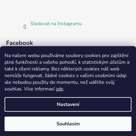
Sledovat na Instagramu
Facebook
Na našem webu používáme soubory cookies pro zajištění
plné funkčnosti a vašeho pohodlí, k statistickým účelům a
také k cílení reklamy. Bez některých cookies náš web
nemůže fungovat, žádné cookies s vašimi osobními údaji
ale nebudou použity do momentu, než udělíte svůj
Partnerská prodejna Barefoot Plzeň
souhlas
.
Více informací
zde
.
Nastavení
Vytvořil Shoptet
Souhlasím
Copyright 2026
Bosorka Plzeň
. Všechna práva
vyhrazena.