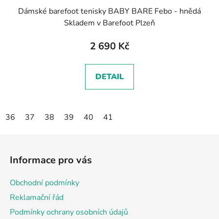
Dámské barefoot tenisky BABY BARE Febo - hnědá
Skladem v Barefoot Plzeň
2 690 Kč
DETAIL
36
37
38
39
40
41
Z
á
Informace pro vás
p
a
Obchodní podmínky
t
Reklamační řád
í
Podmínky ochrany osobních údajů