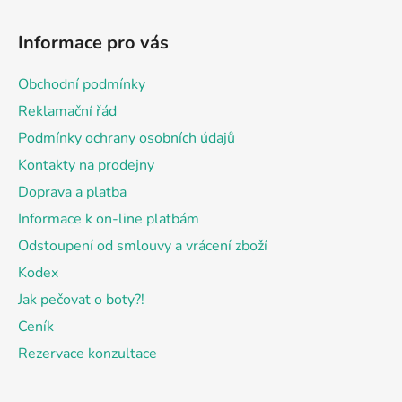
Z
á
Informace pro vás
p
a
Obchodní podmínky
t
Reklamační řád
í
Podmínky ochrany osobních údajů
Kontakty na prodejny
Doprava a platba
Informace k on-line platbám
Odstoupení od smlouvy a vrácení zboží
Kodex
Jak pečovat o boty?!
Ceník
Rezervace konzultace