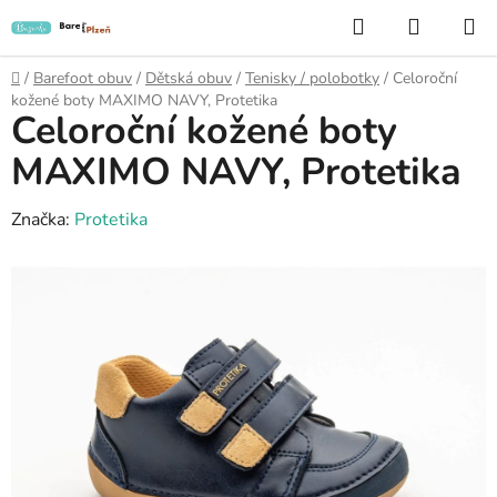
Přejít
Hledat
NÁKUP
na
KOŠÍK
obsah
Domů
/
Barefoot obuv
/
Dětská obuv
/
Tenisky / polobotky
/
Celoroční
kožené boty MAXIMO NAVY, Protetika
Celoroční kožené boty
MAXIMO NAVY, Protetika
Značka:
Protetika