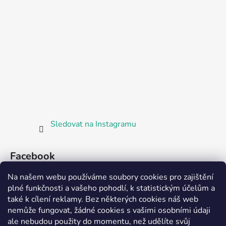
Sledovat na Instagramu
Facebook
Na našem webu používáme soubory cookies pro zajištění
plné funkčnosti a vašeho pohodlí, k statistickým účelům a
také k cílení reklamy. Bez některých cookies náš web
nemůže fungovat, žádné cookies s vašimi osobními údaji
ale nebudou použity do momentu, než udělíte svůj