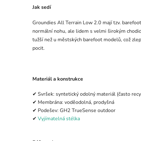
Jak sedí
Groundies All Terrain Low 2.0 mají tzv. barefoot 
normální nohu, ale lidem s velmi širokým chodid
tužší než u městských barefoot modelů, což zlepš
pocit.
Materiál a konstrukce
✔ Svršek: syntetický odolný materiál (často rec
✔ Membrána: voděodolná, prodyšná
✔ Podešev: GH2 TrueSense outdoor
✔
Vyjímatelná stélka