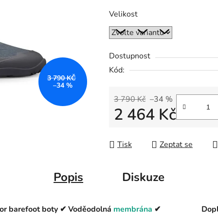
Velikost
Dostupnost
Kód:
3 790 KČ
–34 %
3 790 Kč
–34 %
2 464 Kč
Měrná cena:
Tisk
Zeptat se
Popis
Diskuze
oor barefoot boty ✔ Voděodolná
membrána
✔
Dopl