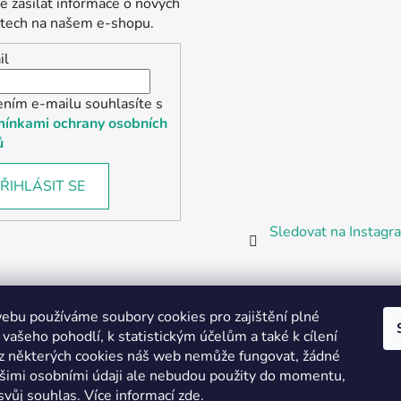
 zasílat informace o nových
tech na našem e-shopu.
il
ením e-mailu souhlasíte s
ínkami ochrany osobních
ů
ŘIHLÁSIT SE
Sledovat na Instag
bu používáme soubory cookies pro zajištění plné
 vašeho pohodlí, k statistickým účelům a také k cílení
z některých cookies náš web nemůže fungovat, žádné
Partnerská prodejna Barefoot Plzeň
ašimi osobními údaji ale nebudou použity do momentu,
svůj souhlas
.
Více informací
zde
.