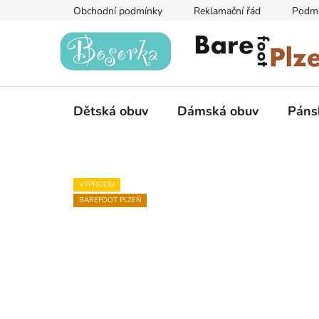
Přejít
Obchodní podmínky
Reklamační řád
Podmí
na
obsah
Dětská obuv
Dámská obuv
Páns
VÝPRODEJ
BAREFOOT PLZEŇ