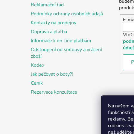
t
budeme
Reklamační řád
í
produk
Podmínky ochrany osobních údajů
E-ma
Kontakty na prodejny
Doprava a platba
Vlož
Informace k on-line platbám
podm
údaj
Odstoupení od smlouvy a vrácení
zboží
P
Kodex
Jak pečovat o boty?!
Ceník
Rezervace konzultace
Na našem we
funkčnosti a
reklamy. Be
cookies s v
než udělíte 