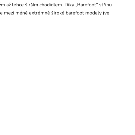
m až lehce širším chodidlem. Díky „Barefoot“ střihu
píše mezi méně extrémně široké barefoot modely (ve