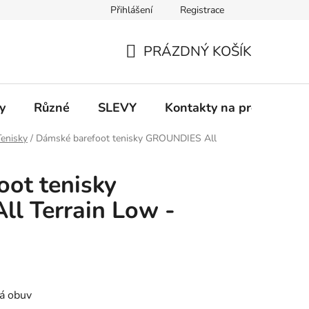
Přihlášení
Registrace
 a platba
Informace k on-line platbám
Odstoupení od smlou
PRÁZDNÝ KOŠÍK
NÁKUPNÍ
KOŠÍK
y
Různé
SLEVY
Kontakty na prodejny
Tenisky
/
Dámské barefoot tenisky GROUNDIES All
ot tenisky
l Terrain Low -
á obuv