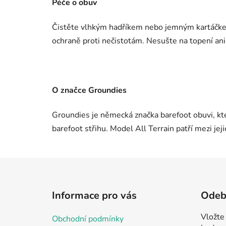
Péče o obuv
Čistěte vlhkým hadříkem nebo jemným kartáčke
ochraně proti nečistotám. Nesušte na topení ani
O značce Groundies
Groundies je německá značka barefoot obuvi, k
barefoot střihu. Model All Terrain patří mezi jej
Z
á
Informace pro vás
Odebí
p
a
Vložte
Obchodní podmínky