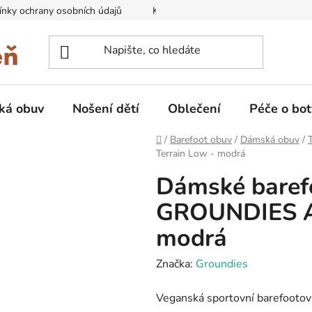
nky ochrany osobních údajů
Kontakty na prodejny
Doprava
ká obuv
Nošení dětí
Oblečení
Péče o bot
Domů
/
Barefoot obuv
/
Dámská obuv
/
Terrain Low - modrá
Dámské barefo
GROUNDIES Al
modrá
Značka:
Groundies
Veganská sportovní barefootov