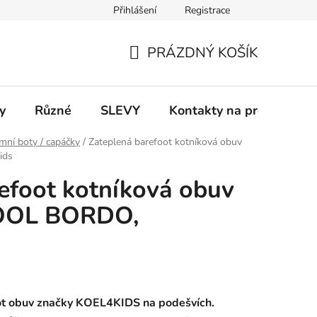
Přihlášení
Registrace
 a platba
Informace k on-line platbám
Odstoupení od smlou
PRÁZDNÝ KOŠÍK
NÁKUPNÍ
KOŠÍK
y
Různé
SLEVY
Kontakty na prodejny
mní boty / capáčky
/
Zateplená barefoot kotníková obuv
ids
efoot kotníková obuv
OOL BORDO,
ot obuv značky KOEL4KIDS na podešvích.