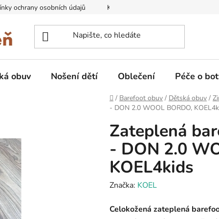
nky ochrany osobních údajů
Kontakty na prodejny
Doprava
ká obuv
Nošení dětí
Oblečení
Péče o bot
Domů
/
Barefoot obuv
/
Dětská obuv
/
Zi
- DON 2.0 WOOL BORDO, KOEL4k
Zateplená bar
- DON 2.0 W
KOEL4kids
Značka:
KOEL
Celokožená zateplená barefo