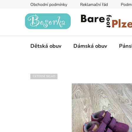
Přejít
Obchodní podmínky
Reklamační řád
Podmí
na
obsah
Dětská obuv
Dámská obuv
Páns
EXTERNÍ SKLAD