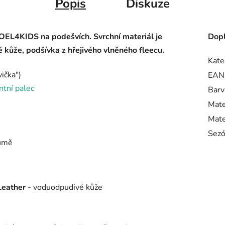
Popis
Diskuze
OEL4KIDS na podešvích. S
vrchní materiál je
Dopl
 kůže, podšívka z hřejivého vlněného fleecu.
Kate
ička")
EAN
tní palec
Barv
Mate
Mate
Sez
gumě
Leather
- voduodpudivé kůže