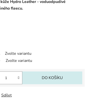
é kůže Hydro Leather - voduodpudivé
něného fleecu.
Zvolte variantu
Zvolte variantu
DO KOŠÍKU
Sdílet