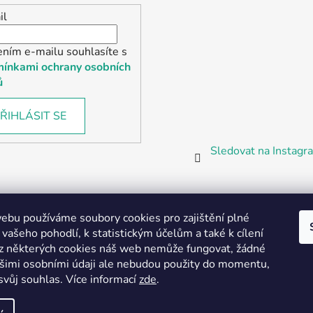
il
ením e-mailu souhlasíte s
ínkami ochrany osobních
ů
ŘIHLÁSIT SE
Sledovat na Instag
bu používáme soubory cookies pro zajištění plné
 vašeho pohodlí, k statistickým účelům a také k cílení
z některých cookies náš web nemůže fungovat, žádné
Partnerská prodejna Barefoot Plzeň
ašimi osobními údaji ale nebudou použity do momentu,
svůj souhlas
.
Více informací
zde
.