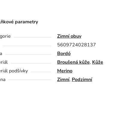
ňkové parametry
gorie
Zimní obuv
5609724028137
a
Bordó
riál
Broušená kůže
,
Kůže
riál podšívky
Merino
óna
Zimní
,
Podzimní