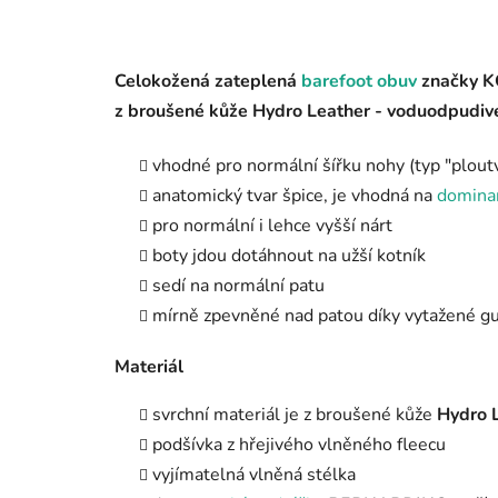
Celokožená zateplená
barefoot obuv
značky K
z broušené kůže Hydro Leather - voduodpudivé
vhodné pro normální šířku nohy (typ "ploutv
anatomický tvar špice, je vhodná na
dominan
pro normální i lehce vyšší nárt
boty jdou dotáhnout na užší kotník
sedí na normální patu
mírně zpevněné nad patou díky vytažené 
Materiál
svrchní materiál je z
broušené kůže
Hydro 
podšívka z hřejivého vlněného fleecu
vyjímatelná vlněná stélka