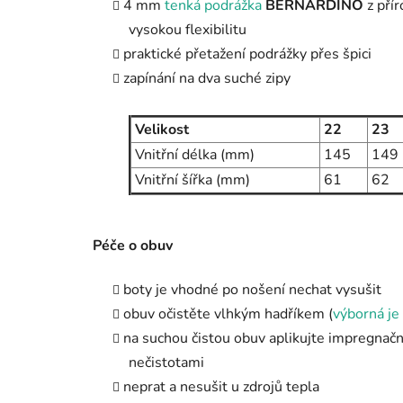
4 mm
tenká podrážka
BERNARDINO
z pří
vysokou flexibilitu
praktické přetažení podrážky přes špici
zapínání na dva suché zipy
Velikost
22
23
Vnitřní délka (mm)
145
149
Vnitřní šířka (mm)
61
62
Péče o obuv
boty je vhodné po nošení nechat vysušit
obuv očistěte vlhkým hadříkem (
výborná je 
na suchou čistou obuv aplikujte impregnační
nečistotami
neprat a nesušit u zdrojů tepla