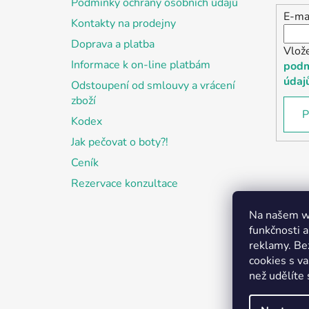
Podmínky ochrany osobních údajů
E-ma
Kontakty na prodejny
Doprava a platba
Vlož
Informace k on-line platbám
podm
údaj
Odstoupení od smlouvy a vrácení
zboží
P
Kodex
Jak pečovat o boty?!
Ceník
Rezervace konzultace
Na našem we
funkčnosti a
reklamy. Be
cookies s v
než udělíte 