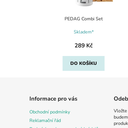
PEDAG Combi Set
Skladem*
289 Kč
DO KOŠÍKU
Z
á
Informace pro vás
Odebí
p
a
Vložte
Obchodní podmínky
t
budeme
Reklamační řád
í
produk