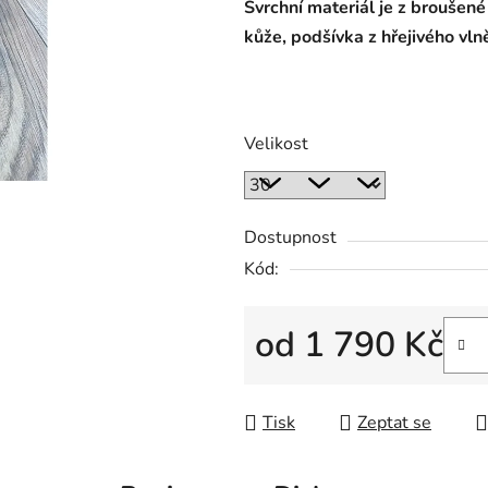
S
vrchní materiál je z broušen
kůže, podšívka z hřejivého vl
Velikost
Dostupnost
Kód:
od
1 790 Kč
Měrná cena:
Tisk
Zeptat se