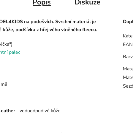
Popis
Diskuze
OEL4KIDS na podešvích. S
vrchní materiál je
Dopl
 kůže, podšívka z hřejivého vlněného fleecu.
Kate
ička")
EAN
tní palec
Barv
Mate
Mate
gumě
Sez
Leather
- voduodpudivé kůže