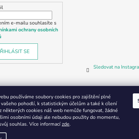
il
ením e-mailu souhlasíte s
ínkami ochrany osobních
ů
ŘIHLÁSIT SE
Sledovat na Instag
bu používáme soubory cookies pro zajištění plné
 vašeho pohodlí, k statistickým účelům a také k cílení
z některých cookies náš web nemůže fungovat, žádné
Partnerská prodejna Barefoot Plzeň
ašimi osobními údaji ale nebudou použity do momentu,
svůj souhlas
.
Více informací
zde
.