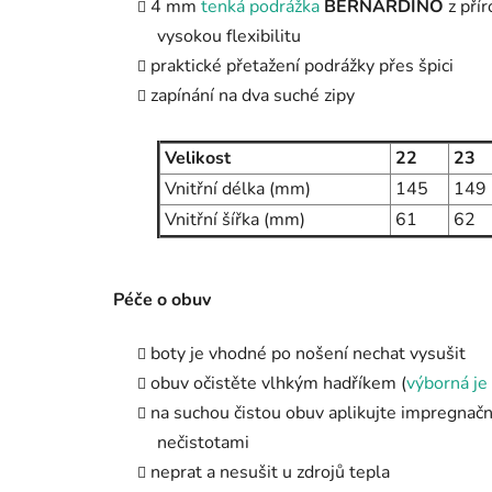
4 mm
tenká podrážka
BERNARDINO
z pří
vysokou flexibilitu
praktické přetažení podrážky přes špici
zapínání na dva suché zipy
Velikost
22
23
Vnitřní délka (mm)
145
149
Vnitřní šířka (mm)
61
62
Péče o obuv
boty je vhodné po nošení nechat vysušit
obuv očistěte vlhkým hadříkem (
výborná je 
na suchou čistou obuv aplikujte impregnační
nečistotami
neprat a nesušit u zdrojů tepla