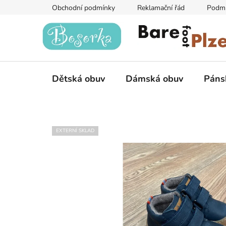
Přejít
Obchodní podmínky
Reklamační řád
Podmí
na
obsah
Dětská obuv
Dámská obuv
Páns
EXTERNÍ SKLAD