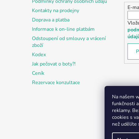
Podmínky ochrany osobních údajů
E-ma
Kontakty na prodejny
Doprava a platba
Vlož
Informace k on-line platbám
podm
údaj
Odstoupení od smlouvy a vrácení
zboží
P
Kodex
Jak pečovat o boty?!
Ceník
Rezervace konzultace
Na našem we
funkčnosti a
reklamy. Be
cookies s v
než udělíte 