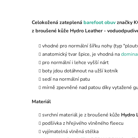
Celokožená zateplená
barefoot obuv
značky K
z broušené kůže Hydro Leather - voduodpudivé
vhodné pro normální šířku nohy (typ "ploutv
anatomický tvar špice, je vhodná na
dominan
pro normální i lehce vyšší nárt
boty jdou dotáhnout na užší kotník
sedí na normální patu
mírně zpevněné nad patou díky vytažené 
Materiál
svrchní materiál je z
broušené kůže
Hydro 
podšívka z hřejivého vlněného fleecu
vyjímatelná vlněná stélka