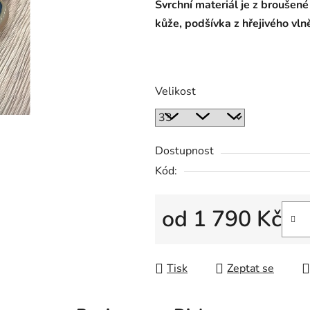
S
vrchní materiál je z broušen
kůže, podšívka z hřejivého vl
Velikost
Dostupnost
Kód:
od
1 790 Kč
Měrná cena:
Tisk
Zeptat se