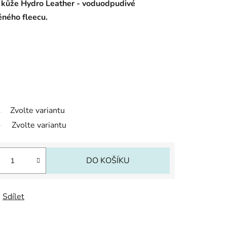
é kůže Hydro Leather - voduodpudivé
něného fleecu.
Zvolte variantu
Zvolte variantu
DO KOŠÍKU
Sdílet