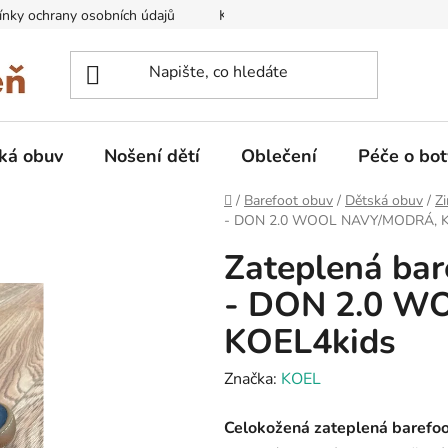
nky ochrany osobních údajů
Kontakty na prodejny
Doprava
ká obuv
Nošení dětí
Oblečení
Péče o bot
Domů
/
Barefoot obuv
/
Dětská obuv
/
Zi
- DON 2.0 WOOL NAVY/MODRÁ, K
Zateplená bar
- DON 2.0 
KOEL4kids
Značka:
KOEL
Celokožená zateplená barefo