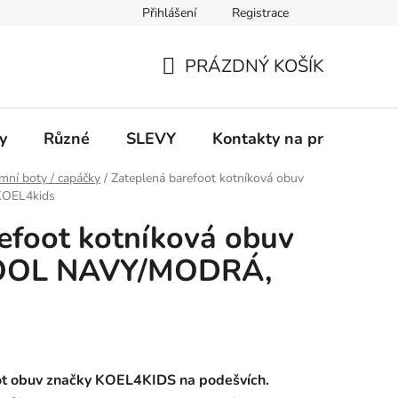
Přihlášení
Registrace
 a platba
Informace k on-line platbám
Odstoupení od smlou
PRÁZDNÝ KOŠÍK
NÁKUPNÍ
KOŠÍK
y
Různé
SLEVY
Kontakty na prodejny
mní boty / capáčky
/
Zateplená barefoot kotníková obuv
OEL4kids
efoot kotníková obuv
WOOL NAVY/MODRÁ,
ot obuv značky KOEL4KIDS na podešvích.