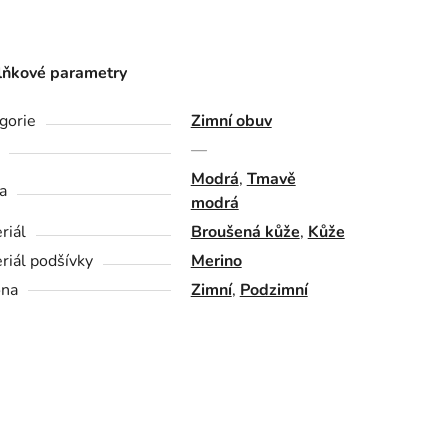
ňkové parametry
gorie
Zimní obuv
—
Modrá
,
Tmavě
a
modrá
riál
Broušená kůže
,
Kůže
riál podšívky
Merino
óna
Zimní
,
Podzimní