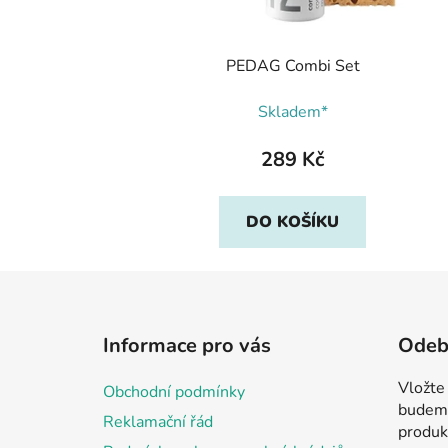
PEDAG Combi Set
Skladem*
289 Kč
DO KOŠÍKU
Z
á
Informace pro vás
Odebí
p
a
Vložte
Obchodní podmínky
t
budeme
Reklamační řád
í
produk