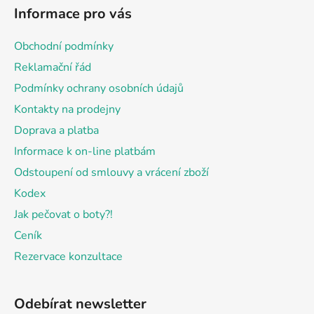
á
Informace pro vás
p
a
Obchodní podmínky
t
Reklamační řád
í
Podmínky ochrany osobních údajů
Kontakty na prodejny
Doprava a platba
Informace k on-line platbám
Odstoupení od smlouvy a vrácení zboží
Kodex
Jak pečovat o boty?!
Ceník
Rezervace konzultace
Odebírat newsletter