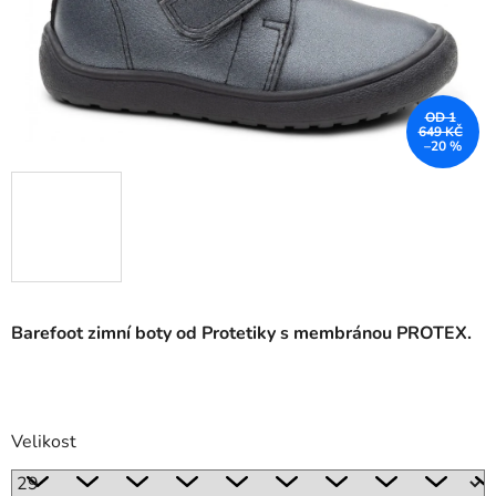
OD 1
649 KČ
–20 %
Barefoot zimní boty od Protetiky s membránou PROTEX.
Velikost