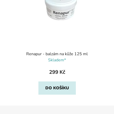
Renapur - balzám na kůže 125 ml
Skladem*
299 Kč
DO KOŠÍKU
Z