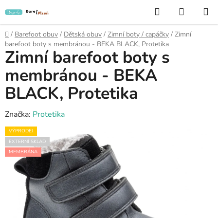
Přejít
Hledat
NÁKUP
na
KOŠÍK
obsah
Domů
/
Barefoot obuv
/
Dětská obuv
/
Zimní boty / capáčky
/
Zimní
barefoot boty s membránou - BEKA BLACK, Protetika
Zimní barefoot boty s
membránou - BEKA
BLACK, Protetika
Značka:
Protetika
VÝPRODEJ
EXTERNÍ SKLAD
MEMBRÁNA