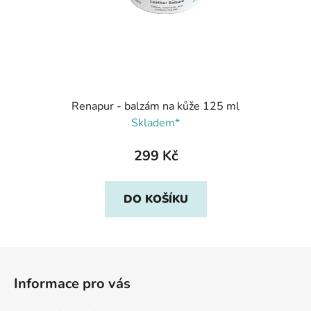
Renapur - balzám na kůže 125 ml
Skladem*
299 Kč
DO KOŠÍKU
Z
á
Informace pro vás
p
a