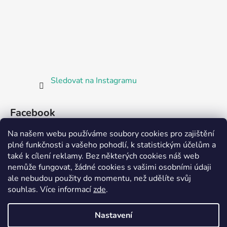
Sledovat na Instagramu
Facebook
Na našem webu používáme soubory cookies pro zajištění
plné funkčnosti a vašeho pohodlí, k statistickým účelům a
také k cílení reklamy. Bez některých cookies náš web
nemůže fungovat, žádné cookies s vašimi osobními údaji
ale nebudou použity do momentu, než udělíte svůj
Partnerská prodejna Barefoot Plzeň
souhlas
.
Více informací
zde
.
Nastavení