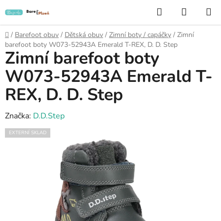
Přejít
Hledat
NÁKUP
na
KOŠÍK
obsah
Domů
/
Barefoot obuv
/
Dětská obuv
/
Zimní boty / capáčky
/
Zimní
barefoot boty W073-52943A Emerald T-REX, D. D. Step
Zimní barefoot boty
W073-52943A Emerald T-
REX, D. D. Step
Značka:
D.D.Step
EXTERNÍ SKLAD