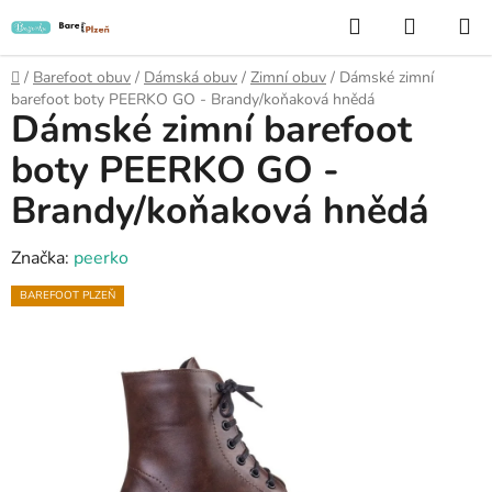
Přejít
Hledat
NÁKUP
na
KOŠÍK
obsah
Domů
/
Barefoot obuv
/
Dámská obuv
/
Zimní obuv
/
Dámské zimní
barefoot boty PEERKO GO - Brandy/koňaková hnědá
Dámské zimní barefoot
boty PEERKO GO -
Brandy/koňaková hnědá
Značka:
peerko
BAREFOOT PLZEŇ