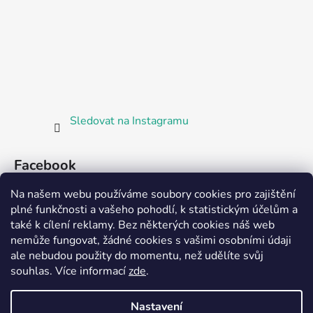
Sledovat na Instagramu
Facebook
Na našem webu používáme soubory cookies pro zajištění
plné funkčnosti a vašeho pohodlí, k statistickým účelům a
také k cílení reklamy. Bez některých cookies náš web
nemůže fungovat, žádné cookies s vašimi osobními údaji
ale nebudou použity do momentu, než udělíte svůj
Partnerská prodejna Barefoot Plzeň
souhlas
.
Více informací
zde
.
Nastavení