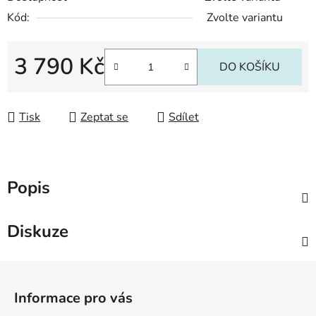
Kód:
Zvolte variantu
3 790 Kč
DO KOŠÍKU
Měrná cena:
Tisk
Zeptat se
Sdílet
Popis
Diskuze
Z
á
Informace pro vás
p