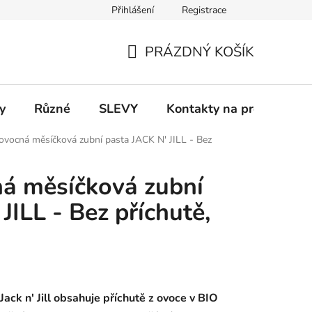
Přihlášení
Registrace
 a platba
Informace k on-line platbám
Odstoupení od smlou
PRÁZDNÝ KOŠÍK
NÁKUPNÍ
KOŠÍK
y
Různé
SLEVY
Kontakty na prodejny
 ovocná měsíčková zubní pasta JACK N' JILL - Bez
ná měsíčková zubní
JILL - Bez příchutě,
ack n' Jill obsahuje příchutě z ovoce v BIO