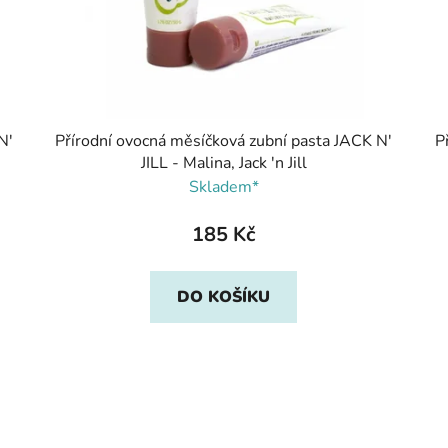
N'
Přírodní ovocná měsíčková zubní pasta JACK N'
P
JILL - Malina, Jack 'n Jill
Skladem*
185 Kč
DO KOŠÍKU