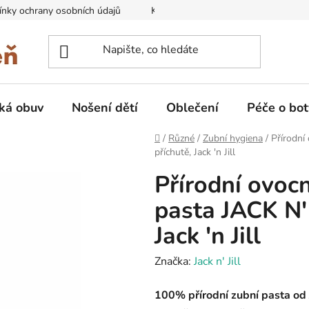
nky ochrany osobních údajů
Kontakty na prodejny
Doprava
ká obuv
Nošení dětí
Oblečení
Péče o bot
Domů
/
Různé
/
Zubní hygiena
/
Přírodní
příchutě, Jack 'n Jill
Přírodní ovoc
pasta JACK N' 
Jack 'n Jill
Značka:
Jack n' Jill
100% přírodní zubní pasta od J