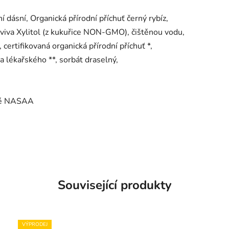
 dásní, Organická přírodní příchuť černý rybíz,
rviva Xylitol (z kukuřice NON-GMO), čištěnou vodu,
, certifikovaná organická přírodní příchuť *,
a lékařského **, sorbát draselný,
ané NASAA
Související produkty
VÝPRODEJ