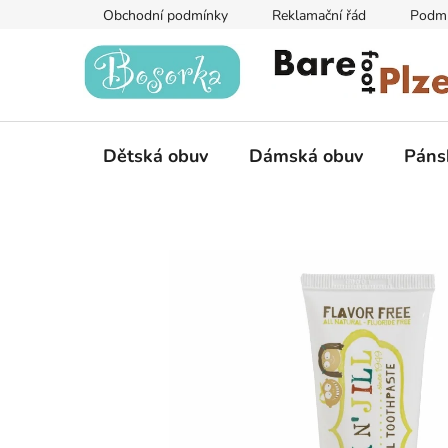
Přejít
Obchodní podmínky
Reklamační řád
Podmí
na
obsah
Dětská obuv
Dámská obuv
Páns