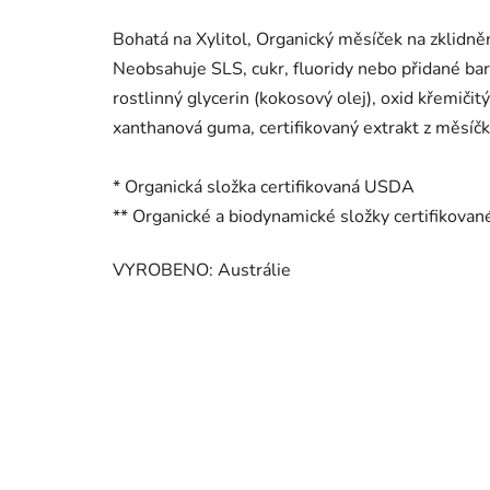
Bohatá na Xylitol, Organický měsíček na zklidnění
Neobsahuje SLS, cukr, fluoridy nebo přidané ba
rostlinný glycerin (kokosový olej), oxid křemičitý
xanthanová guma, certifikovaný extrakt z měsíčk
* Organická složka certifikovaná USDA
** Organické a biodynamické složky certifikov
VYROBENO: Austrálie