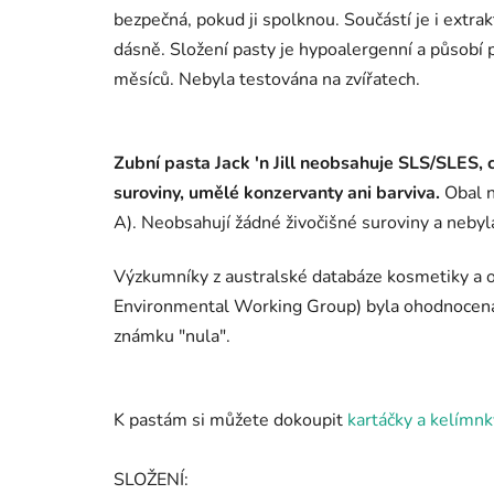
bezpečná, pokud ji spolknou. Součástí je i extr
dásně. Složení pasty je hypoalergenní a působí p
měsíců. Nebyla testována na zvířatech.
Zubní pasta Jack 'n Jill neobsahuje SLS/SLES, 
suroviny, umělé konzervanty ani barviva.
Obal n
A).
Neobsahují žádné živočišné suroviny a nebyla
Výzkumníky z australské databáze kosmetiky a 
Environmental Working Group) byla ohodnocena 
známku "nula".
K pastám si můžete dokoupit
kartáčky a kelímnk
SLOŽENÍ: