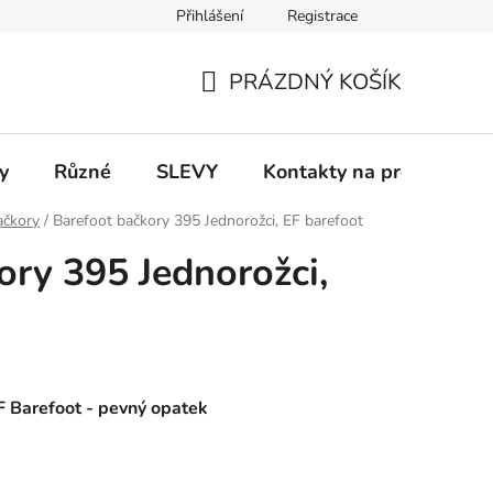
Přihlášení
Registrace
 a platba
Informace k on-line platbám
Odstoupení od smlou
PRÁZDNÝ KOŠÍK
NÁKUPNÍ
KOŠÍK
y
Různé
SLEVY
Kontakty na prodejny
ačkory
/
Barefoot bačkory 395 Jednorožci, EF barefoot
ory 395 Jednorožci,
F Barefoot - pevný opatek