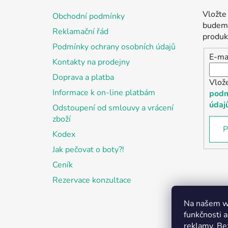
a
Vložte
Obchodní podmínky
t
budeme
Reklamační řád
í
produk
Podmínky ochrany osobních údajů
E-ma
Kontakty na prodejny
Doprava a platba
Vlož
Informace k on-line platbám
podm
údaj
Odstoupení od smlouvy a vrácení
zboží
P
Kodex
Jak pečovat o boty?!
Ceník
Rezervace konzultace
Na našem we
funkčnosti a
reklamy. Be