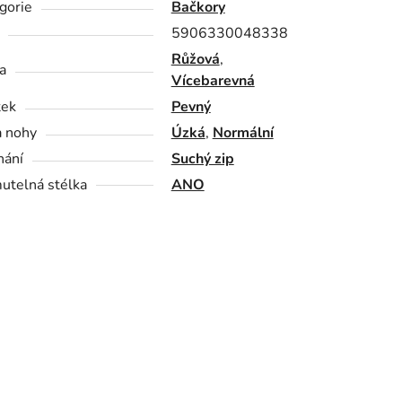
gorie
Bačkory
5906330048338
Růžová
,
a
Vícebarevná
tek
Pevný
a nohy
Úzká
,
Normální
nání
Suchý zip
utelná stélka
ANO