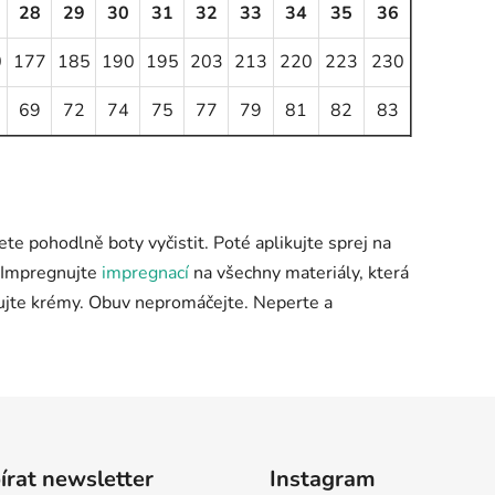
28
29
30
31
32
33
34
35
36
0
177
185
190
195
203
213
220
223
230
69
72
74
75
77
79
81
82
83
ete pohodlně boty vyčistit. Poté aplikujte sprej na
). Impregnujte
impregnací
na všechny materiály, která
mujte krémy. Obuv nepromáčejte. Neperte a
rat newsletter
Instagram