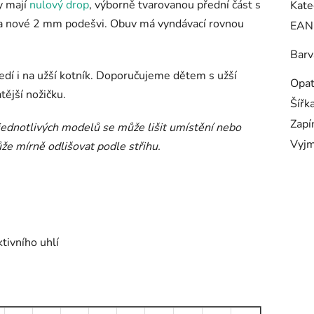
y mají
nulový drop
, výborně tvarovanou přední část s
Kate
na nové 2 mm podešvi. Obuv má vyndávací rovnou
EAN
Barv
sedí i na užší kotník. Doporučujeme dětem s užší
Opa
atější nožičku.
Šířk
Zapí
 jednotlivých modelů se může lišit umístění nebo
Vyjm
že mírně odlišovat podle střihu.
tivního uhlí