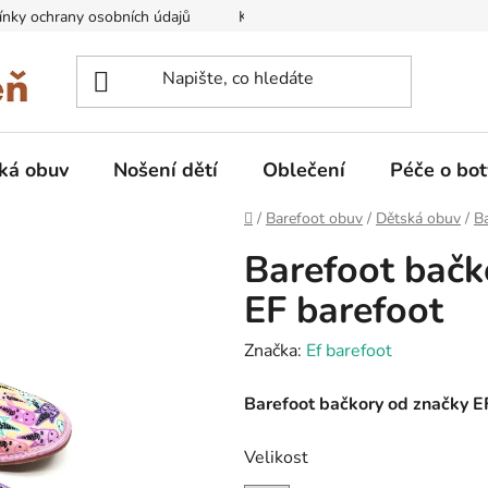
nky ochrany osobních údajů
Kontakty na prodejny
Doprava
ká obuv
Nošení dětí
Oblečení
Péče o bot
Domů
/
Barefoot obuv
/
Dětská obuv
/
B
Barefoot bačk
EF barefoot
Značka:
Ef barefoot
Barefoot bačkory od značky E
Velikost