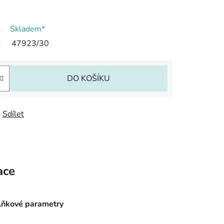
Skladem*
47923/30
DO KOŠÍKU
Sdílet
ace
ňkové parametry