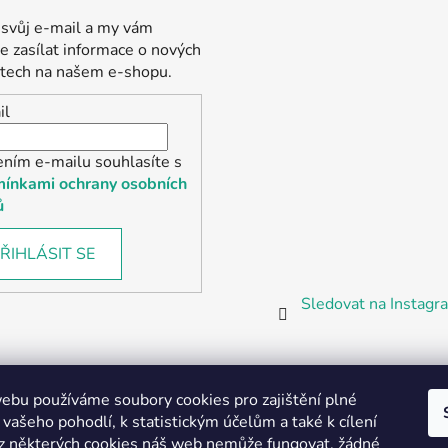
 svůj e-mail a my vám
 zasílat informace o nových
tech na našem e-shopu.
il
ením e-mailu souhlasíte s
ínkami ochrany osobních
ů
ŘIHLÁSIT SE
Sledovat na Instag
bu používáme soubory cookies pro zajištění plné
 vašeho pohodlí, k statistickým účelům a také k cílení
z některých cookies náš web nemůže fungovat, žádné