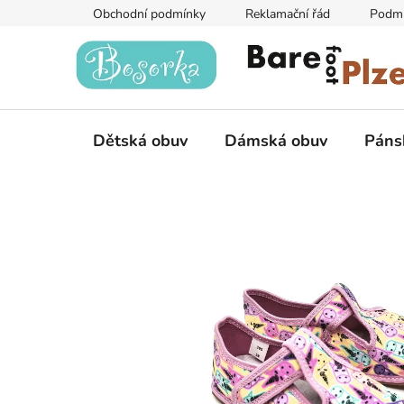
Přejít
Obchodní podmínky
Reklamační řád
Podmí
na
obsah
Dětská obuv
Dámská obuv
Páns