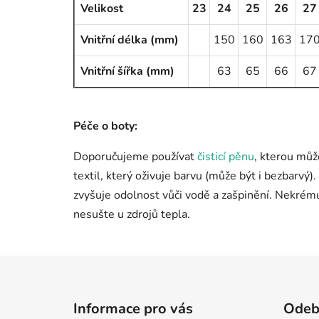
Velikost
23
24
25
26
27
Vnitřní délka (mm)
150
160
163
17
Vnitřní šířka (mm)
63
65
66
67
Péče o boty:
Doporučujeme používat
čisticí pěnu
, kterou můž
textil, který oživuje barvu (může být i bezbarvý
zvyšuje odolnost vůči vodě a zašpinění. Nekré
nesušte u zdrojů tepla.
Z
á
Informace pro vás
Odebí
p