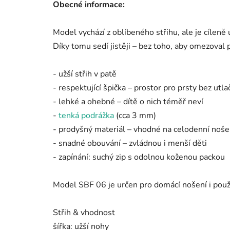
Obecné informace:
Model vychází z oblíbeného střihu, ale je cíleně 
Díky tomu sedí jistěji – bez toho, aby omezoval p
- užší střih v patě
- respektující špička – prostor pro prsty bez utla
- lehké a ohebné – dítě o nich téměř neví
-
tenká podrážka
(cca 3 mm)
- prodyšný materiál – vhodné na celodenní noše
- snadné obouvání – zvládnou i menší děti
- zapínání: suchý zip s odolnou koženou packou
Model SBF 06 je určen pro domácí nošení i použi
Střih & vhodnost
šířka: užší nohy