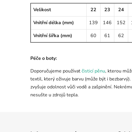
Velikost
22
23
24
Vnitřní délka (mm)
139
146
152
Vnitřní šířka (mm)
60
61
62
Péče o boty:
Doporučujeme používat
čisticí pěnu
, kterou můž
textil, který oživuje barvu (může být i bezbarvý
zvyšuje odolnost vůči vodě a zašpinění. Nekré
nesušte u zdrojů tepla.
Z
á