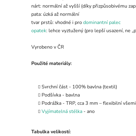
nárt: normální až vyšší (díky přizpůsobivému zap
pata: úzká až normální
tvar prstů: vhodné i pro
dominantní palec
opatek
: lehce vyztužený (pro lepší usazení, ne „
Vyrobeno v ČR
Použité materiály:
Svrchní část - 100% bavlna (textil)
Podšívka - bavlna
Podrážka - TRP, cca 3 mm – flexibilní všem
Vyjímatelná stélka
- ano
Tabulka velikostí: