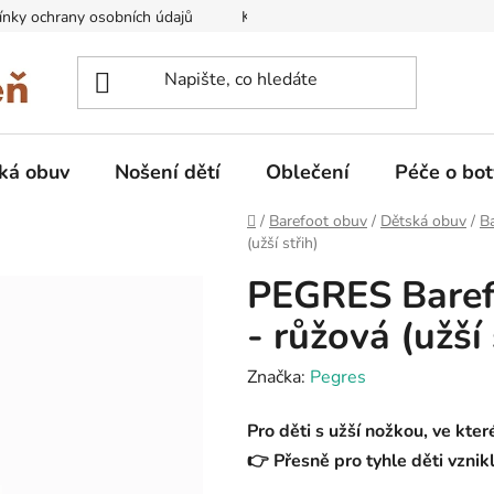
nky ochrany osobních údajů
Kontakty na prodejny
Doprava
ká obuv
Nošení dětí
Oblečení
Péče o bot
Domů
/
Barefoot obuv
/
Dětská obuv
/
B
(užší střih)
PEGRES Baref
- růžová (užší 
Značka:
Pegres
Pro děti s užší nožkou, ve kte
👉 Přesně pro tyhle děti vznik