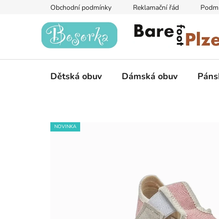
Přejít
Obchodní podmínky
Reklamační řád
Podmí
na
obsah
Dětská obuv
Dámská obuv
Páns
NOVINKA