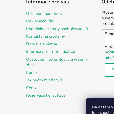
Informace pro vás
Odebí
p
a
Vložte
Obchodní podmínky
t
budeme
Reklamační řád
í
produk
Podmínky ochrany osobních údajů
E-ma
Kontakty na prodejny
Doprava a platba
Vlož
Informace k on-line platbám
podm
údaj
Odstoupení od smlouvy a vrácení
zboží
P
Kodex
Jak pečovat o boty?!
Ceník
Rezervace konzultace
Na našem we
funkčnosti a