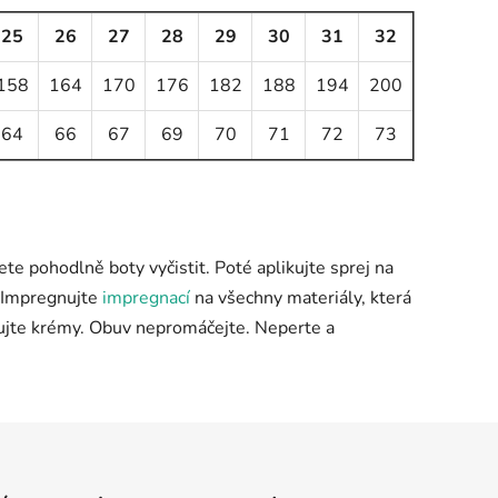
25
26
27
28
29
30
31
32
158
164
170
176
182
188
194
200
64
66
67
69
70
71
72
73
ete pohodlně boty vyčistit. Poté aplikujte sprej na
). Impregnujte
impregnací
na všechny materiály, která
mujte krémy. Obuv nepromáčejte. Neperte a