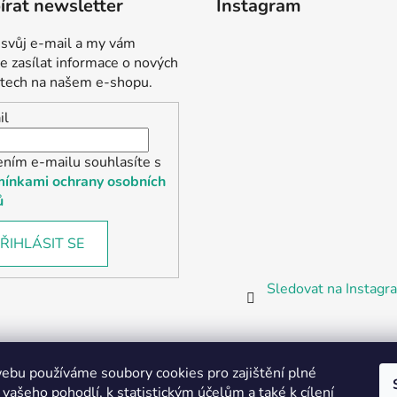
rat newsletter
Instagram
 svůj e-mail a my vám
 zasílat informace o nových
tech na našem e-shopu.
il
ením e-mailu souhlasíte s
ínkami ochrany osobních
ů
ŘIHLÁSIT SE
Sledovat na Instag
bu používáme soubory cookies pro zajištění plné
 vašeho pohodlí, k statistickým účelům a také k cílení