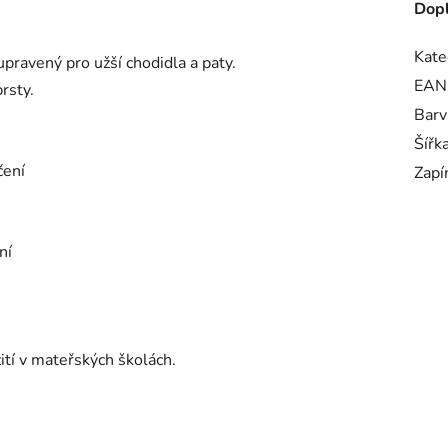
Dopl
Kate
upravený pro užší chodidla a paty.
EAN
rsty.
Barv
Šířk
čení
Zapí
ní
tí v mateřských školách.