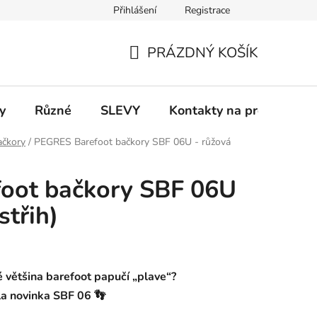
Přihlášení
Registrace
 a platba
Informace k on-line platbám
Odstoupení od smlou
PRÁZDNÝ KOŠÍK
NÁKUPNÍ
KOŠÍK
y
Různé
SLEVY
Kontakty na prodejny
ačkory
/
PEGRES Barefoot bačkory SBF 06U - růžová
oot bačkory SBF 06U
střih)
ré většina barefoot papučí „plave“?
la novinka SBF 06 👣