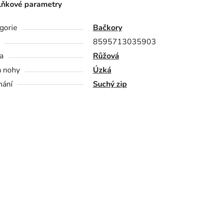
ňkové parametry
gorie
Bačkory
8595713035903
a
Růžová
a nohy
Úzká
nání
Suchý zip