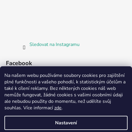
Sledovat na Instagramu
Facebook
Na našem webu používáme soubory cookies pro zajištění
plné funkčnosti a vašeho pohodlí, k statistickým účelům a
také k cílení reklamy. Bez některých cookies náš web
nemůže fungovat, žádné cookies s vašimi osobními údaji
ale nebudou použity do momentu, než udělíte svůj
Partnerská prodejna Barefoot Plzeň
souhlas
.
Více informací
zde
.
Nastavení