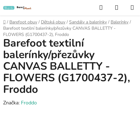
Přejít
Hledat
NÁKUP
na
KOŠÍK
obsah
Domů
/
Barefoot obuv
/
Dětská obuv
/
Sandály a balerínky
/
Balerínky
/
Barefoot textilní balerínky/přezůvky CANVAS BALLETTY -
FLOWERS (G1700437-2), Froddo
Barefoot textilní
balerínky/přezůvky
CANVAS BALLETTY -
FLOWERS (G1700437-2),
Froddo
Značka:
Froddo