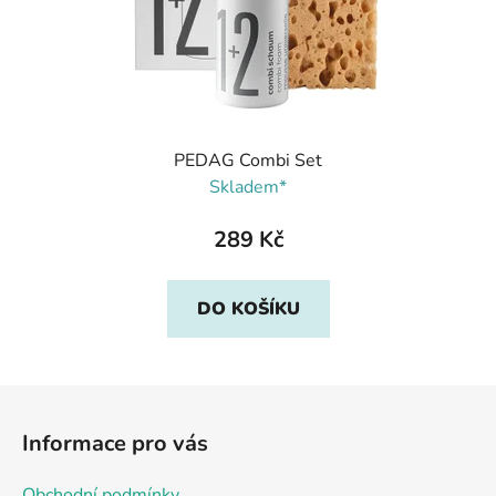
PEDAG Combi Set
Skladem*
289 Kč
DO KOŠÍKU
Z
á
Informace pro vás
p
a
Obchodní podmínky