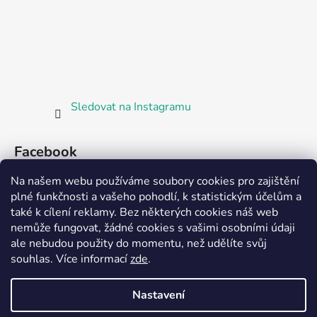
Sledovat na Instagramu
Facebook
Na našem webu používáme soubory cookies pro zajištění
plné funkčnosti a vašeho pohodlí, k statistickým účelům a
také k cílení reklamy. Bez některých cookies náš web
nemůže fungovat, žádné cookies s vašimi osobními údaji
ale nebudou použity do momentu, než udělíte svůj
Partnerská prodejna Barefoot Plzeň
souhlas
.
Více informací
zde
.
Nastavení