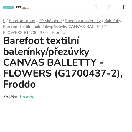
Přejít
Hledat
NÁKUP
na
KOŠÍK
obsah
Domů
/
Barefoot obuv
/
Dětská obuv
/
Sandály a balerínky
/
Balerínky
/
Barefoot textilní balerínky/přezůvky CANVAS BALLETTY -
FLOWERS (G1700437-2), Froddo
Barefoot textilní
balerínky/přezůvky
CANVAS BALLETTY -
FLOWERS (G1700437-2),
Froddo
Značka:
Froddo