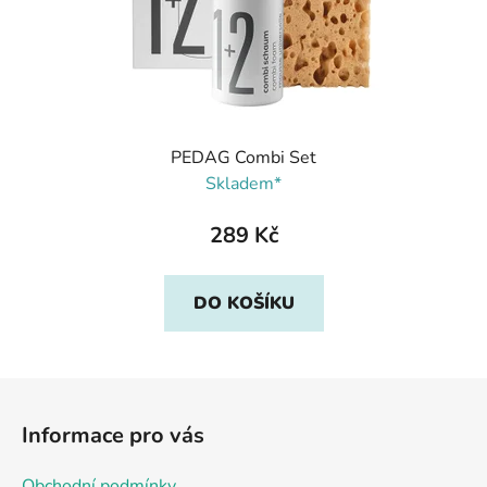
PEDAG Combi Set
Skladem*
289 Kč
DO KOŠÍKU
Z
á
Informace pro vás
p
a
Obchodní podmínky