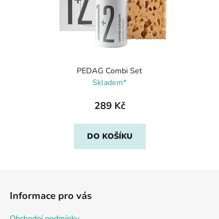
PEDAG Combi Set
Skladem*
289 Kč
DO KOŠÍKU
Z
á
Informace pro vás
p
a
Obchodní podmínky