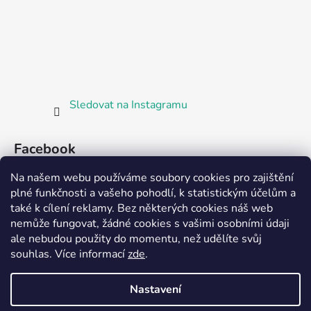
Sledovat na Instagramu
Facebook
Na našem webu používáme soubory cookies pro zajištění
plné funkčnosti a vašeho pohodlí, k statistickým účelům a
také k cílení reklamy. Bez některých cookies náš web
nemůže fungovat, žádné cookies s vašimi osobními údaji
ale nebudou použity do momentu, než udělíte svůj
Partnerská prodejna Barefoot Plzeň
souhlas
.
Více informací
zde
.
Nastavení