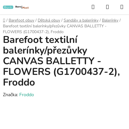
Přejít
Hledat
NÁKUP
na
KOŠÍK
obsah
Domů
/
Barefoot obuv
/
Dětská obuv
/
Sandály a balerínky
/
Balerínky
/
Barefoot textilní balerínky/přezůvky CANVAS BALLETTY -
FLOWERS (G1700437-2), Froddo
Barefoot textilní
balerínky/přezůvky
CANVAS BALLETTY -
FLOWERS (G1700437-2),
Froddo
Značka:
Froddo