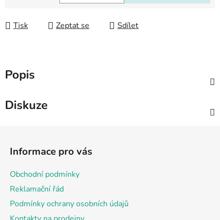
Měrná cena:
Tisk
Zeptat se
Sdílet
Popis
Diskuze
Z
á
Informace pro vás
p
a
Obchodní podmínky
t
Reklamační řád
í
Podmínky ochrany osobních údajů
Kontakty na prodejny