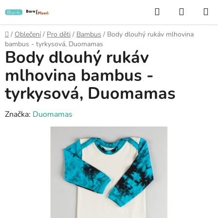
Přejít
Hledat
NÁKUP
na
KOŠÍK
obsah
Domů
/
Oblečení
/
Pro děti
/
Bambus
/
Body dlouhý rukáv mlhovina
bambus - tyrkysová, Duomamas
Body dlouhý rukáv
mlhovina bambus -
tyrkysová, Duomamas
Značka:
Duomamas