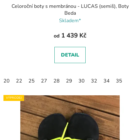
Celoroční boty s membránou - LUCAS (semiš), Boty
Beda
Skladem*
1 439 Kč
od
DETAIL
20
22
25
27
28
29
30
32
34
35
VÝPRODEJ