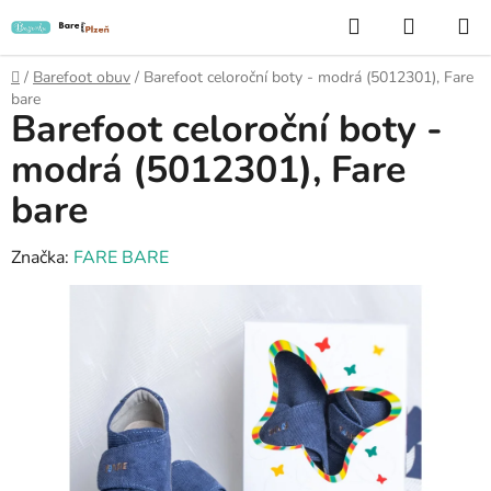
Přejít
Hledat
NÁKUP
na
KOŠÍK
obsah
Domů
/
Barefoot obuv
/
Barefoot celoroční boty - modrá (5012301), Fare
bare
Barefoot celoroční boty -
modrá (5012301), Fare
bare
Značka:
FARE BARE