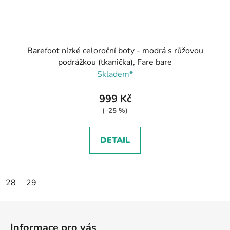
Barefoot nízké celoroční boty - modrá s růžovou
podrážkou (tkanička), Fare bare
Skladem*
999 Kč
(–25 %)
DETAIL
28
29
Z
á
Informace pro vás