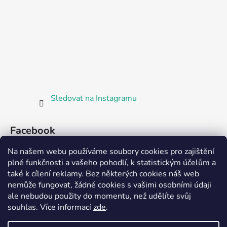
Sledovat na Instagramu
Facebook
Na našem webu používáme soubory cookies pro zajištění
plné funkčnosti a vašeho pohodlí, k statistickým účelům a
také k cílení reklamy. Bez některých cookies náš web
nemůže fungovat, žádné cookies s vašimi osobními údaji
ale nebudou použity do momentu, než udělíte svůj
Partnerská prodejna Barefoot Plzeň
souhlas
.
Více informací
zde
.