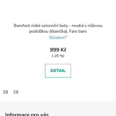
Barefoot nízké celoroční boty - modrá s růžovou
podrážkou (tkanička), Fare bare
Skladem*
999 Kč
(–25 %)
DETAIL
28
29
Z
á
Informace pro vás