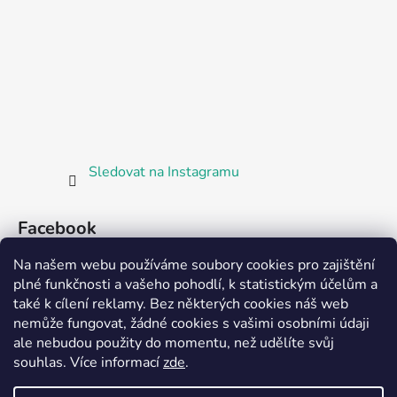
Sledovat na Instagramu
Facebook
Na našem webu používáme soubory cookies pro zajištění
plné funkčnosti a vašeho pohodlí, k statistickým účelům a
také k cílení reklamy. Bez některých cookies náš web
nemůže fungovat, žádné cookies s vašimi osobními údaji
ale nebudou použity do momentu, než udělíte svůj
Partnerská prodejna Barefoot Plzeň
souhlas
.
Více informací
zde
.