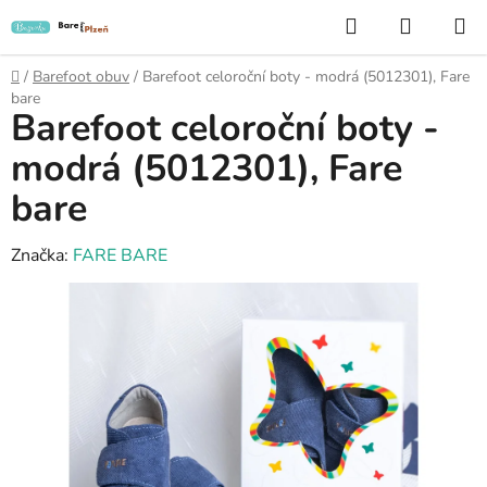
Přejít
Hledat
NÁKUP
na
KOŠÍK
obsah
Domů
/
Barefoot obuv
/
Barefoot celoroční boty - modrá (5012301), Fare
bare
Barefoot celoroční boty -
modrá (5012301), Fare
bare
Značka:
FARE BARE