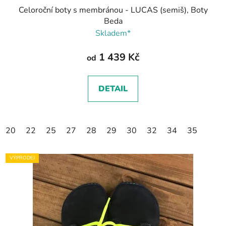
Celoroční boty s membránou - LUCAS (semiš), Boty
Beda
Skladem*
1 439 Kč
od
DETAIL
20
22
25
27
28
29
30
32
34
35
VÝPRODEJ