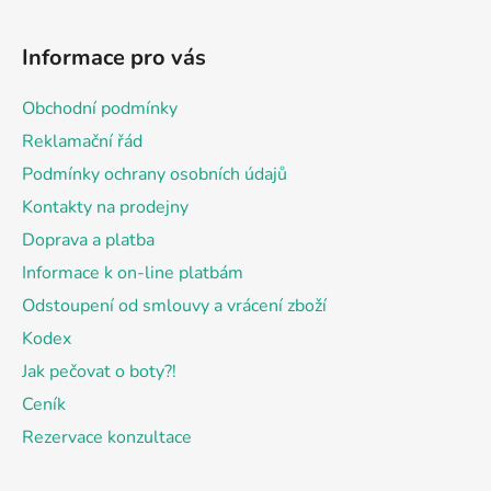
Z
á
Informace pro vás
p
a
Obchodní podmínky
t
Reklamační řád
í
Podmínky ochrany osobních údajů
Kontakty na prodejny
Doprava a platba
Informace k on-line platbám
Odstoupení od smlouvy a vrácení zboží
Kodex
Jak pečovat o boty?!
Ceník
Rezervace konzultace