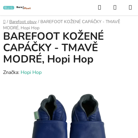
Přejít
Hledat
NÁKUP
na
KOŠÍK
obsah
Domů
/
Barefoot obuv
/
BAREFOOT KOŽENÉ CAPÁČKY - TMAVĚ
MODRÉ, Hopi Hop
BAREFOOT KOŽENÉ
CAPÁČKY - TMAVĚ
MODRÉ, Hopi Hop
Značka:
Hopi Hop