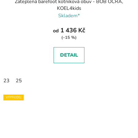
Zateplená barefoot kotníková obuv - BOB OCRA,
KOEL4kids
Skladem*
1 436 Kč
od
(–15 %)
DETAIL
23
25
VÝPRODEJ