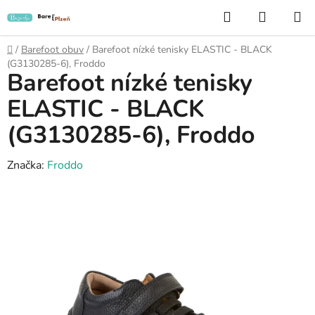
Přejít
Hledat
NÁKUP
na
KOŠÍK
obsah
Domů
/
Barefoot obuv
/
Barefoot nízké tenisky ELASTIC - BLACK
(G3130285-6), Froddo
Barefoot nízké tenisky
ELASTIC - BLACK
(G3130285-6), Froddo
Značka:
Froddo