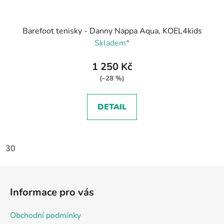
Barefoot tenisky - Danny Nappa Aqua, KOEL4kids
Skladem*
1 250 Kč
(–28 %)
DETAIL
30
Z
á
Informace pro vás
p
a
Obchodní podmínky