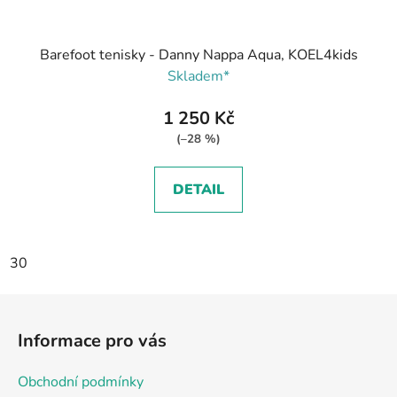
Barefoot tenisky - Danny Nappa Aqua, KOEL4kids
Skladem*
1 250 Kč
(–28 %)
DETAIL
30
Z
á
Informace pro vás
p
a
Obchodní podmínky