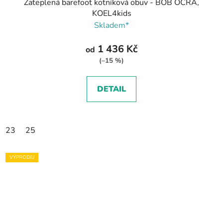
Zateplená barefoot kotníková obuv - BOB OCRA,
KOEL4kids
Skladem*
1 436 Kč
od
(–15 %)
DETAIL
23
25
VÝPRODEJ