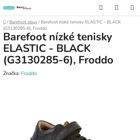
Přejít
Hledat
NÁKUP
na
KOŠÍK
obsah
Domů
/
Barefoot obuv
/
Barefoot nízké tenisky ELASTIC - BLACK
(G3130285-6), Froddo
Barefoot nízké tenisky
ELASTIC - BLACK
(G3130285-6), Froddo
Značka:
Froddo