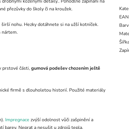
s drobnými koženými detaily.. Pohodlné zapínání na
Kate
vané přezůvky do školy či na kroužek.
EAN
širší nohu. Hezky dotáhnete si na užší kotníček.
Barv
m nártem.
Mate
Šířk
Zapí
v prstové části,
gumová podešev chozením ještě
cké firmě s dlouholetou historií. Použité materiály
m).
Impregnace
zvýší odolnost vůči zašpinění a
í barev. Neprat a nesušit u zdrojů tepla.