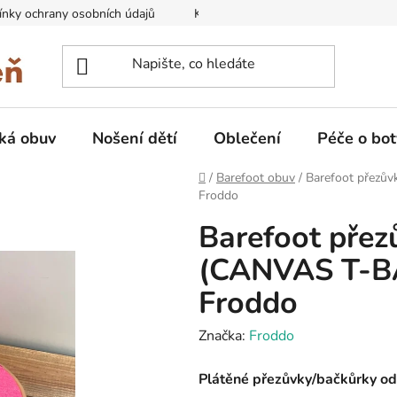
nky ochrany osobních údajů
Kontakty na prodejny
Doprava
ká obuv
Nošení dětí
Oblečení
Péče o bot
Domů
/
Barefoot obuv
/
Barefoot přezův
Froddo
Barefoot přezů
(CANVAS T-B
Froddo
Značka:
Froddo
Plátěné přezůvky/bačkůrky o