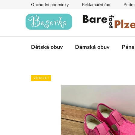
Přejít
Obchodní podmínky
Reklamační řád
Podmí
na
obsah
Dětská obuv
Dámská obuv
Páns
VÝPRODEJ