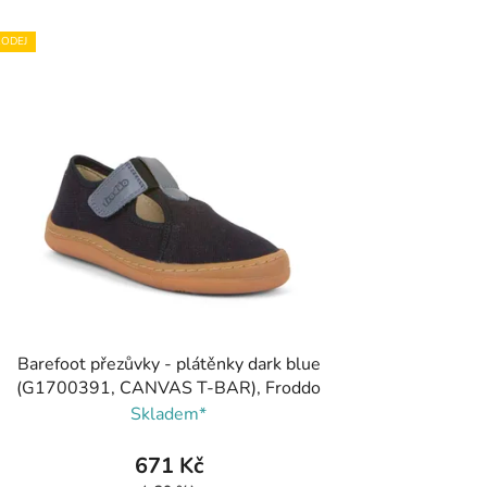
ODEJ
Barefoot přezůvky - plátěnky dark blue
(G1700391, CANVAS T-BAR), Froddo
Skladem*
671 Kč