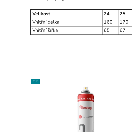
Velikost
24
25
Vnitřní délka
160
170
Vnitřní šířka
65
67
TIP