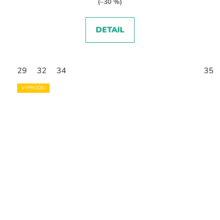
(–30 %)
DETAIL
29
32
34
35
VÝPRODEJ