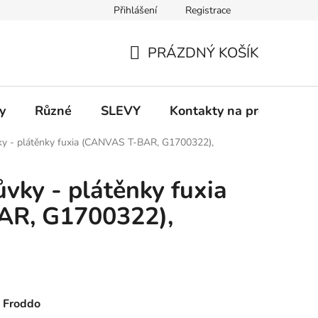
Přihlášení
Registrace
 a platba
Informace k on-line platbám
Odstoupení od smlou
PRÁZDNÝ KOŠÍK
NÁKUPNÍ
KOŠÍK
y
Různé
SLEVY
Kontakty na prodejny
ky - plátěnky fuxia (CANVAS T-BAR, G1700322),
vky - plátěnky fuxia
AR, G1700322),
d Froddo