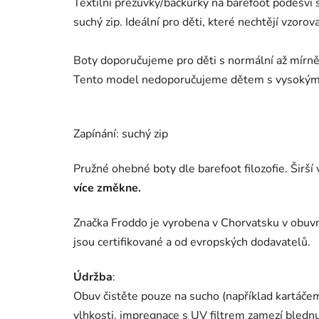
Textilní přezůvky/bačkůrky na barefoot podešvi 
suchý zip. Ideální pro děti, které nechtějí vzoro
Boty doporučujeme pro děti s normální až mírně 
Tento model nedoporučujeme dětem s vysoký
Zapínání: suchý zip
Pružné ohebné boty dle barefoot filozofie. Širší 
více změkne.
Značka Froddo je vyrobena v Chorvatsku v obuvni
jsou certifikované a od evropských dodavatelů.
Údržba
:
Obuv čistěte pouze na sucho (například kartáče
vlhkosti, impregnace s UV filtrem zamezí blednut