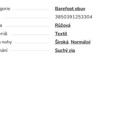
gorie
Barefoot obuv
3850391253304
a
Růžová
riál
Textil
a nohy
Široká
,
Normální
nání
Suchý zip