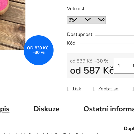
Velikost
Dostupnost
Kód:
OD 839 KČ
–30 %
od 839 Kč
–30 %
od
587 Kč
Měrná cena:
Tisk
Zeptat se
pis
Diskuze
Ostatní inform
Dopl