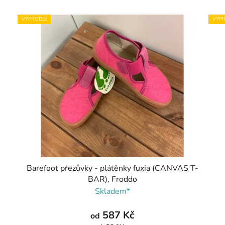
VÝPRODEJ
VÝPR
Barefoot přezůvky - plátěnky fuxia (CANVAS T-
BAR), Froddo
Skladem*
587 Kč
od