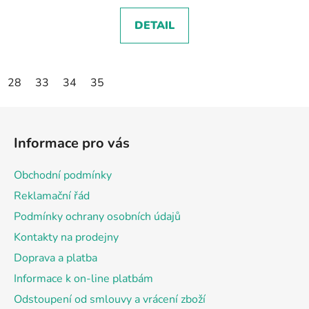
DETAIL
28
33
34
35
Z
á
Informace pro vás
p
a
Obchodní podmínky
t
Reklamační řád
í
Podmínky ochrany osobních údajů
Kontakty na prodejny
Doprava a platba
Informace k on-line platbám
Odstoupení od smlouvy a vrácení zboží