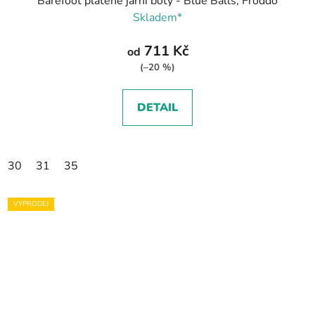
Barefoot plátěné jarní boty - Blue Balls, Froddo
Skladem*
711 Kč
od
(–20 %)
DETAIL
30
31
35
VÝPRODEJ