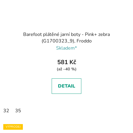
Barefoot plátěné jarní boty - Pink+ zebra
(G1700323_9), Froddo
Skladem*
581 Kč
(až –40 %)
DETAIL
32
35
VÝPRODEJ