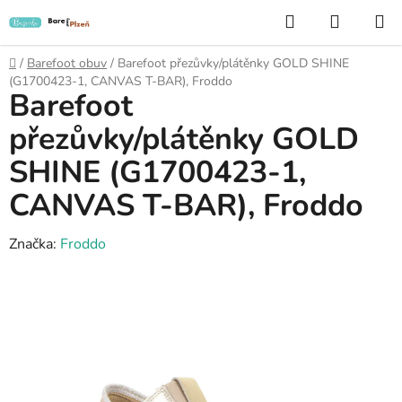
Přejít
Hledat
NÁKUP
na
KOŠÍK
obsah
Domů
/
Barefoot obuv
/
Barefoot přezůvky/plátěnky GOLD SHINE
(G1700423-1, CANVAS T-BAR), Froddo
Barefoot
přezůvky/plátěnky GOLD
SHINE (G1700423-1,
CANVAS T-BAR), Froddo
Značka:
Froddo