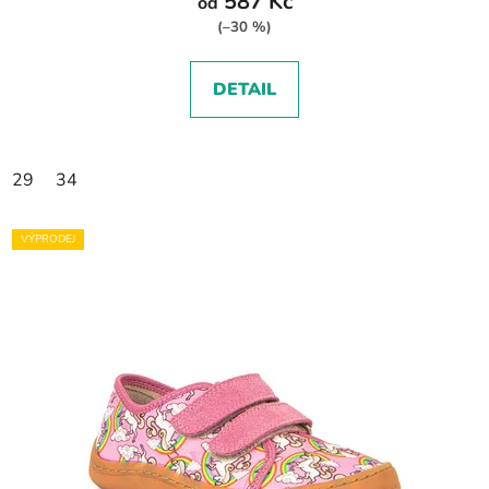
587 Kč
od
(–30 %)
DETAIL
29
34
VÝPRODEJ