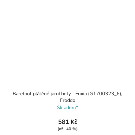
Barefoot plátěné jarní boty - Fuxia (G1700323_6),
Froddo
Skladem*
581 Kč
(až –40 %)