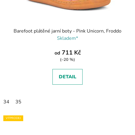
Barefoot plátěné jarní boty - Pink Unicorn, Froddo
Skladem*
711 Kč
od
(–20 %)
DETAIL
34
35
VÝPRODEJ