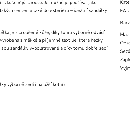
Kate
í i zkušenější chodce. Je možné je používat jako
tských center, a také do exteriéru – ideální sandálky
EAN
Barv
 stélka je z broušené kůže, díky tomu výborně odvádí
Mate
e vyrobena z měkké a příjemné textilie, která hezky
Opa
 jsou sandálky vypolstrované a díky tomu dobře sedí
Sez
Zapí
Vyjm
y výborně sedí i na užší kotník.