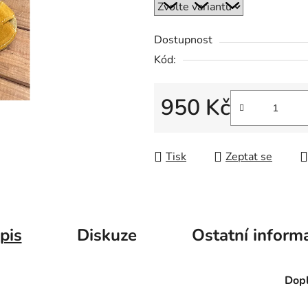
Dostupnost
Kód:
950 Kč
Měrná cena:
Tisk
Zeptat se
pis
Diskuze
Ostatní inform
Dopl