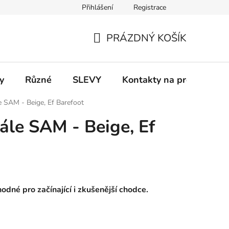
Přihlášení
Registrace
 a platba
Informace k on-line platbám
Odstoupení od smlou
PRÁZDNÝ KOŠÍK
NÁKUPNÍ
KOŠÍK
y
Různé
SLEVY
Kontakty na prodejny
e SAM - Beige, Ef Barefoot
ále SAM - Beige, Ef
odné pro začínající i zkušenější chodce.