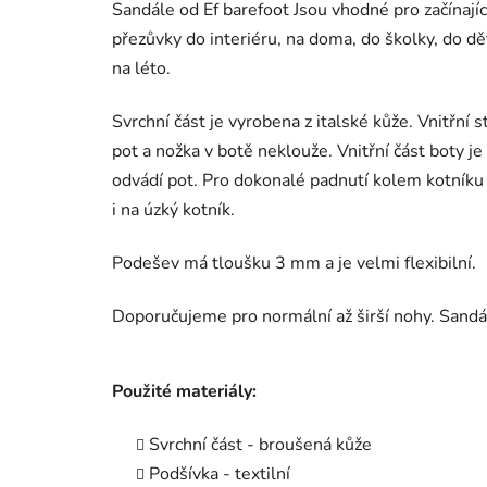
Sandále od Ef barefoot Jsou vhodné pro začínajíc
přezůvky do interiéru, na doma, do školky, do dě
na léto.
Svrchní část je vyrobena z italské kůže. Vnitřní
pot a nožka v botě neklouže. Vnitřní část boty j
odvádí pot. Pro dokonalé padnutí kolem kotníku
i na úzký kotník.
Podešev má tloušku 3 mm a je velmi flexibilní.
Doporučujeme pro normální až širší nohy. Sandálk
Použité materiály:
Svrchní část - broušená kůže
Podšívka - textilní