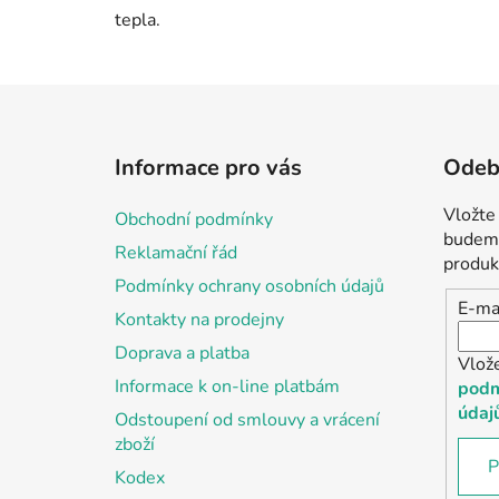
tepla.
Z
á
Informace pro vás
Odebí
p
a
Vložte
Obchodní podmínky
t
budeme
Reklamační řád
í
produk
Podmínky ochrany osobních údajů
E-ma
Kontakty na prodejny
Doprava a platba
Vlož
Informace k on-line platbám
podm
údaj
Odstoupení od smlouvy a vrácení
zboží
P
Kodex