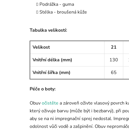
Podrážka - guma
Stélka - broušená kůže
Tabulka velikostí:
Velikost
21
Vnitřní délka (mm)
130
Vnitřní šířka (mm)
65
Péče o boty:
Obuv
očistěte
a zároveň oživte vlasový povrch k
který oživuje barvu (může být i bezbarvý), při po
aby se na ni impregnační sprej nedostal. Impre
odolnost vůči vodě a zašpinění. Obuv nepromáče