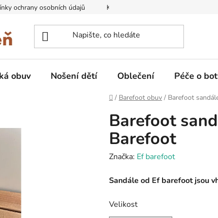
nky ochrany osobních údajů
Kontakty na prodejny
Doprava
ká obuv
Nošení dětí
Oblečení
Péče o bot
Domů
/
Barefoot obuv
/
Barefoot sandál
Barefoot sand
Barefoot
Značka:
Ef barefoot
Sandále od Ef barefoot jsou vh
Velikost