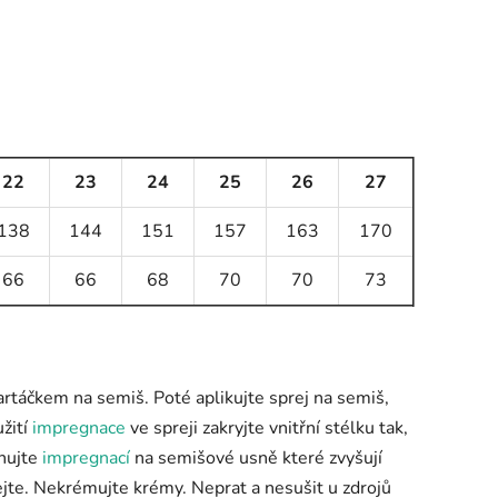
22
23
24
25
26
27
138
144
151
157
163
170
66
66
68
70
70
73
artáčkem na semiš. Poté aplikujte sprej na semiš,
užití
impregnace
ve spreji zakryjte vnitřní stélku tak,
gnujte
impregnací
na semišové usně které zvyšují
jte. Nekrémujte krémy. Neprat a nesušit u zdrojů