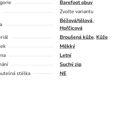
gorie
Barefoot obuv
Zvolte variantu
Béžová/tělová
,
a
Hořčicová
riál
Broušená kůže
,
Kůže
tek
Měkký
óna
Letní
nání
Suchý zip
utelná stélka
NE