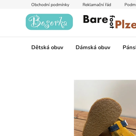
Přejít
Obchodní podmínky
Reklamační řád
Podmí
na
obsah
Dětská obuv
Dámská obuv
Páns