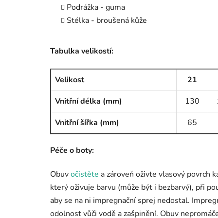
Podrážka - guma
Stélka - broušená kůže
Tabulka velikostí:
Velikost
21
Vnitřní délka (mm)
130
Vnitřní šířka (mm)
65
Péče o boty:
Obuv
očistěte
a zároveň oživte vlasový povrch k
který oživuje barvu (může být i bezbarvý), při po
aby se na ni impregnační sprej nedostal. Impre
odolnost vůči vodě a zašpinění. Obuv nepromáče