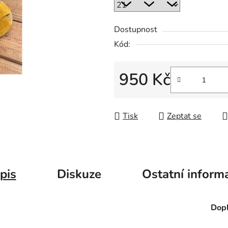
Dostupnost
Kód:
950 Kč
Měrná cena:
Tisk
Zeptat se
pis
Diskuze
Ostatní inform
Dopl