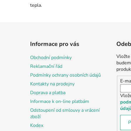
tepla.
Z
á
Informace pro vás
Odebí
p
a
Vložte
Obchodní podmínky
t
budeme
Reklamační řád
í
produk
Podmínky ochrany osobních údajů
E-ma
Kontakty na prodejny
Doprava a platba
Vlož
Informace k on-line platbám
podm
údaj
Odstoupení od smlouvy a vrácení
zboží
P
Kodex