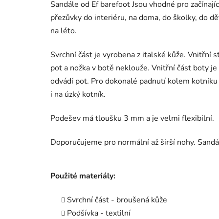
Sandále od Ef barefoot Jsou vhodné pro začínajíc
přezůvky do interiéru, na doma, do školky, do dě
na léto.
Svrchní část je vyrobena z italské kůže. Vnitřní
pot a nožka v botě neklouže. Vnitřní část boty j
odvádí pot. Pro dokonalé padnutí kolem kotníku
i na úzký kotník.
Podešev má tloušku 3 mm a je velmi flexibilní.
Doporučujeme pro normální až širší nohy. Sandálk
Použité materiály:
Svrchní část - broušená kůže
Podšívka - textilní