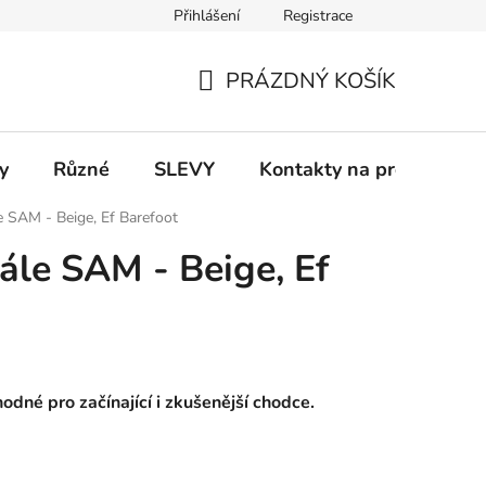
Přihlášení
Registrace
 a platba
Informace k on-line platbám
Odstoupení od smlou
PRÁZDNÝ KOŠÍK
NÁKUPNÍ
KOŠÍK
y
Různé
SLEVY
Kontakty na prodejny
e SAM - Beige, Ef Barefoot
ále SAM - Beige, Ef
odné pro začínající i zkušenější chodce.