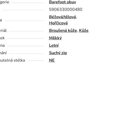
gorie
Barefoot obuv
5906330000480
Béžová/tělová
,
a
Hořčicová
riál
Broušená kůže
,
Kůže
tek
Měkký
óna
Letní
nání
Suchý zip
utelná stélka
NE