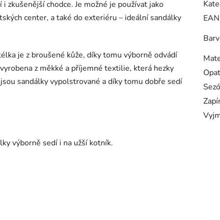
Kate
í i zkušenější chodce. Je možné je používat jako
tských center, a také do exteriéru – ideální sandálky
EAN
Barv
 stélka je z broušené kůže, díky tomu výborně odvádí
Mate
e vyrobena z měkké a příjemné textilie, která hezky
Opa
 jsou sandálky vypolstrované a díky tomu dobře sedí
Sez
Zapí
Vyjm
y výborně sedí i na užší kotník.