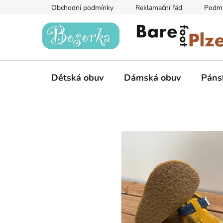
Přejít
Obchodní podmínky
Reklamační řád
Podmí
na
obsah
Dětská obuv
Dámská obuv
Páns