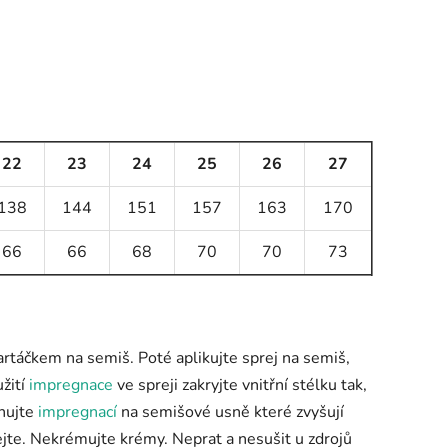
22
23
24
25
26
27
138
144
151
157
163
170
66
66
68
70
70
73
artáčkem na semiš. Poté aplikujte sprej na semiš,
užití
impregnace
ve spreji zakryjte vnitřní stélku tak,
gnujte
impregnací
na semišové usně které zvyšují
jte. Nekrémujte krémy. Neprat a nesušit u zdrojů