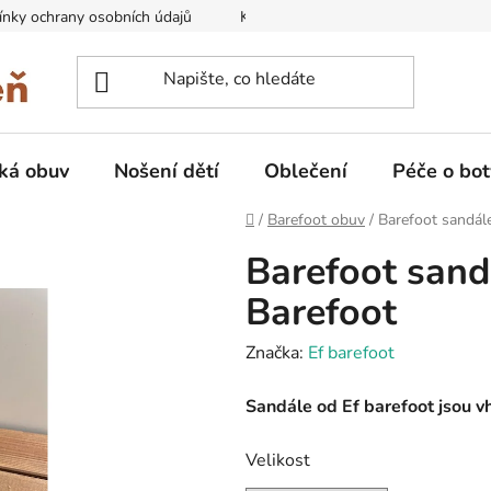
nky ochrany osobních údajů
Kontakty na prodejny
Doprava
ká obuv
Nošení dětí
Oblečení
Péče o bot
Domů
/
Barefoot obuv
/
Barefoot sandál
Barefoot sand
Barefoot
Značka:
Ef barefoot
Sandále od Ef barefoot jsou vh
Velikost