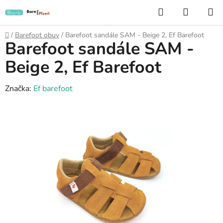
Přejít
Hledat
NÁKUP
na
KOŠÍK
obsah
Domů
/
Barefoot obuv
/
Barefoot sandále SAM - Beige 2, Ef Barefoot
Barefoot sandále SAM -
Beige 2, Ef Barefoot
Značka:
Ef barefoot