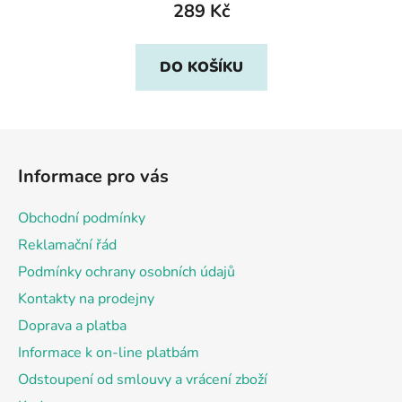
289 Kč
DO KOŠÍKU
Z
á
Informace pro vás
p
a
Obchodní podmínky
t
Reklamační řád
í
Podmínky ochrany osobních údajů
Kontakty na prodejny
Doprava a platba
Informace k on-line platbám
Odstoupení od smlouvy a vrácení zboží